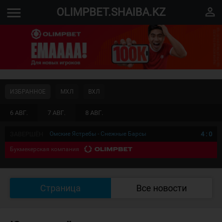
menu
perm_identity
OLIMPBET.SHAIBA.KZ
ИЗБРАННОЕ
МХЛ
ВХЛ
6 АВГ.
7 АВГ.
8 АВГ.
ЗАВЕРШЁН
Омские Ястребы - Снежные Барсы
4
:
0
Букмекерская компания
Страница
Все новости