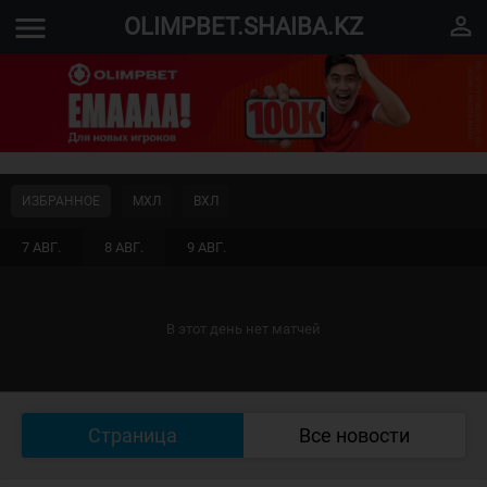
menu
perm_identity
OLIMPBET.SHAIBA.KZ
ИЗБРАННОЕ
МХЛ
ВХЛ
7 АВГ.
8 АВГ.
9 АВГ.
В этот день нет матчей
Страница
Все новости