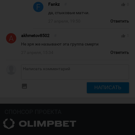
Fankz
#
thumb_up
0
да, стыковые матчи.
27 апреля, 19:50
Ответить
akhmetov8502
#
thumb_up
1
Не зря же называют эта группа смерти
27 апреля, 15:34
Ответить
insert_photo
НАПИСАТЬ
СПОНСОР ПРОЕКТА