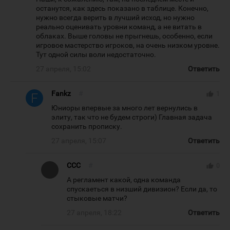
останутся, как здесь показано в таблице. Конечно,
нужно всегда верить в лучший исход, но нужно
реально оценивать уровни команд, а не витать в
облаках. Выше головы не прыгнешь, особенно, если
игровое мастерство игроков, на очень низком уровне.
Тут одной силы воли недостаточно.
27 апреля, 15:02
Ответить
Fankz
#
thumb_up
1
Юниоры впервые за много лет вернулись в
элиту, так что не будем строги) Главная задача
сохранить прописку.
27 апреля, 15:07
Ответить
CCC
#
thumb_up
0
А регламент какой, одна команда
спускаеться в низший дивизион? Если да, то
стыковые матчи?
27 апреля, 18:22
Ответить