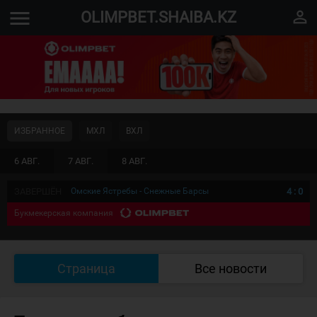
menu
perm_identity
OLIMPBET.SHAIBA.KZ
ИЗБРАННОЕ
МХЛ
ВХЛ
6 АВГ.
7 АВГ.
8 АВГ.
ЗАВЕРШЁН
Омские Ястребы - Снежные Барсы
4
:
0
Букмекерская компания
Страница
Все новости