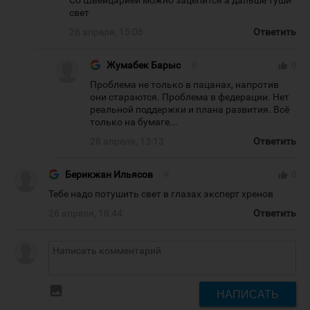
Со Швейцарией можно зацепится а дальше туши
свет
26 апреля, 15:06
Ответить
Жумабек Барыс
#
thumb_up
0
Проблема не только в пацанах, напротив
они стараются. Проблема в федерации. Нет
реальной поддержки и плана развития. Всё
только на бумаге...
28 апреля, 13:13
Ответить
Берикжан Ильясов
#
thumb_up
0
Тебе надо потушить свет в глазах эксперт хренов
26 апреля, 18:44
Ответить
insert_photo
НАПИСАТЬ