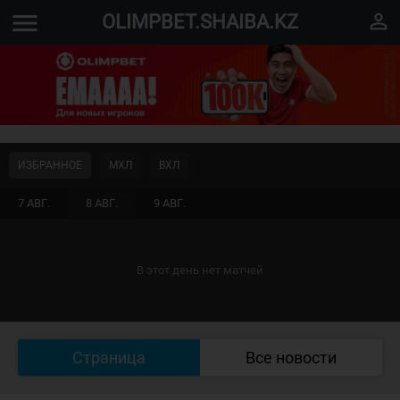
menu
perm_identity
OLIMPBET.SHAIBA.KZ
ИЗБРАННОЕ
МХЛ
ВХЛ
7 АВГ.
8 АВГ.
9 АВГ.
В этот день нет матчей
Страница
Все новости