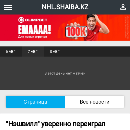
menu
perm_identity
NHL.SHAIBA.KZ
6 АВГ.
7 АВГ.
8 АВГ.
В этот день нет матчей
Страница
Все новости
"Нэшвилл" уверенно переиграл