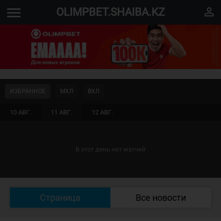
menu
perm_identity
OLIMPBET.SHAIBA.KZ
ИЗБРАННОЕ
МХЛ
ВХЛ
10 АВГ.
11 АВГ.
12 АВГ.
В этот день нет матчей
Страница
Все новости