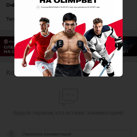
Счёт в серии:
АКМ - Нефтяник 0:2 (3:4, 1:3)
Теги:
АКМ
Нефтяник
Комментарии
Будьте первым, кто оставит комментарий!