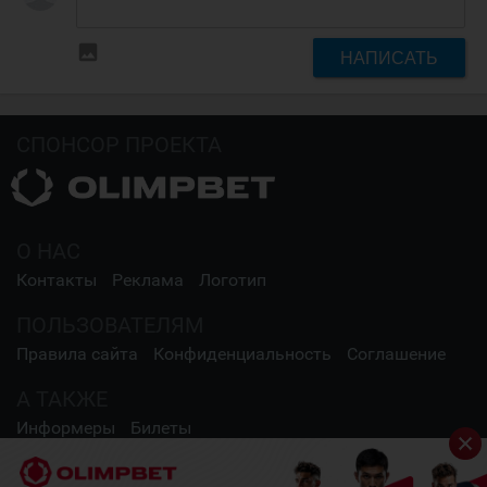
insert_photo
НАПИСАТЬ
СПОНСОР ПРОЕКТА
О НАС
Контакты
Реклама
Логотип
ПОЛЬЗОВАТЕЛЯМ
Правила сайта
Конфиденциальность
Соглашение
А ТАКЖЕ
Информеры
Билеты
СОЦИАЛЬНЫЕ СЕТИ