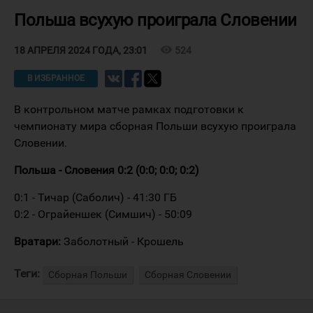
Польша всухую проиграла Словении
visibility
524
18 АПРЕЛЯ 2024 ГОДА, 23:01
В ИЗБРАННОЕ
В контрольном матче рамках подготовки к
чемпионату мира сборная Польши всухую проиграла
Словении.
Польша - Словения 0:2 (0:0; 0:0; 0:2)
0:1 - Тичар (Саболич) - 41:30 ГБ
0:2 - Ограйеншек (Симшич) - 50:09
Вратари:
Заболотный - Крошель
Теги:
Сборная Польши
Сборная Словении