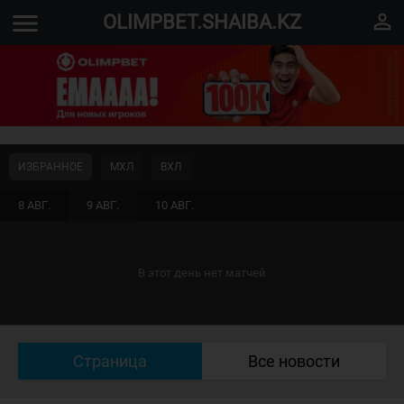
menu
perm_identity
OLIMPBET.SHAIBA.KZ
ИЗБРАННОЕ
МХЛ
ВХЛ
8 АВГ.
9 АВГ.
10 АВГ.
В этот день нет матчей
Страница
Все новости