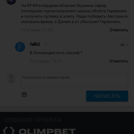
На ЮЧМ в пердиве сборная Украины перед
последним туром сохраняет шансы обойти Германию
и получить путевку в элиту. Надо победить Австрию в
основное время, а Дания в от обыграет Германию.
19 апреля, 11:52
Ответить
fell62
#
thumb_up
0
В Лохландии есть хоккей ?
25 апреля, 13:21
Ответить
insert_photo
НАПИСАТЬ
СПОНСОР ПРОЕКТА