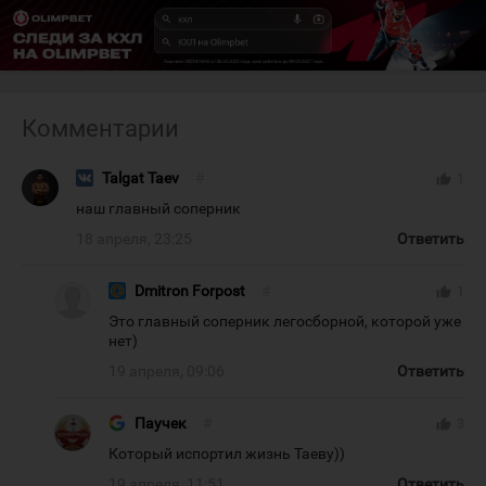
Комментарии
Talgat Taev
#
thumb_up
1
наш главный соперник
18 апреля, 23:25
Ответить
Dmitron Forpost
#
thumb_up
1
Это главный соперник легосборной, которой уже
нет)
19 апреля, 09:06
Ответить
Паучек
#
thumb_up
3
Который испортил жизнь Таеву))
19 апреля, 11:51
Ответить