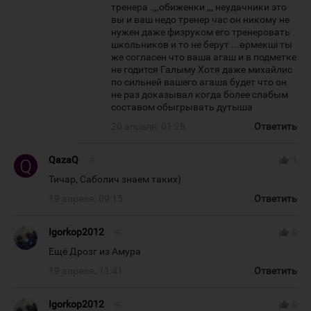
тренера .,,,обиженки ,,, неудачники это
вы и ваш недо тренер час он никому не
нужен даже физруком его тренеровать
школьников и то не берут ...өрмекші ты
же согласен что ваша агаш и в подметке
не годится Галыму Хотя даже михайлис
по сильней вашего агаша будет что он
не раз доказывал когда более слабым
составом обыгрывать дутыша
20 апреля, 01:28
Ответить
QazaQ
#
thumb_up
1
Тичар, Саболич знаем таких)
19 апреля, 09:15
Ответить
Igorkop2012
#
thumb_up
0
Ещё Дрозг из Амура
19 апреля, 11:41
Ответить
Igorkop2012
#
thumb_up
0