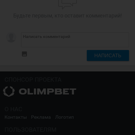
Будьте первым, кто оставит комментарий!
insert_photo
НАПИСАТЬ
СПОНСОР ПРОЕКТА
О НАС
Контакты
Реклама
Логотип
ПОЛЬЗОВАТЕЛЯМ