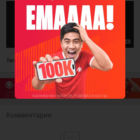
Теги:
Нью-Джерси Девилз
Нэшвилл Предаторз
Комментарии