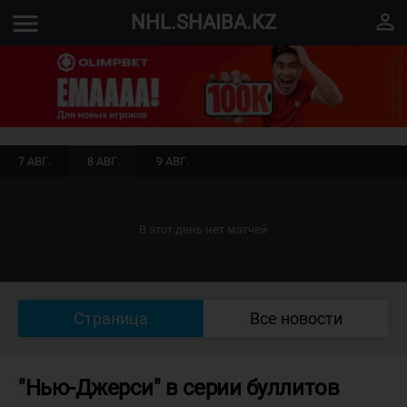
menu
perm_identity
NHL.SHAIBA.KZ
7 АВГ.
8 АВГ.
9 АВГ.
В этот день нет матчей
Страница
Все новости
"Нью-Джерси" в серии буллитов