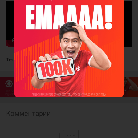
Теги:
Анахайм Дакс
Тампа-Бэй Лайтнинг
Комментарии