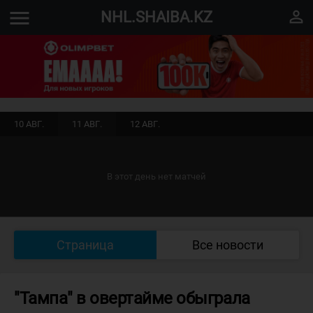
menu
perm_identity
NHL.SHAIBA.KZ
10 АВГ.
11 АВГ.
12 АВГ.
В этот день нет матчей
Страница
Все новости
"Тампа" в овертайме обыграла