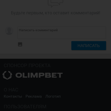
Будьте первым, кто оставит комментарий!
insert_photo
НАПИСАТЬ
СПОНСОР ПРОЕКТА
О НАС
Контакты
Реклама
Логотип
ПОЛЬЗОВАТЕЛЯМ