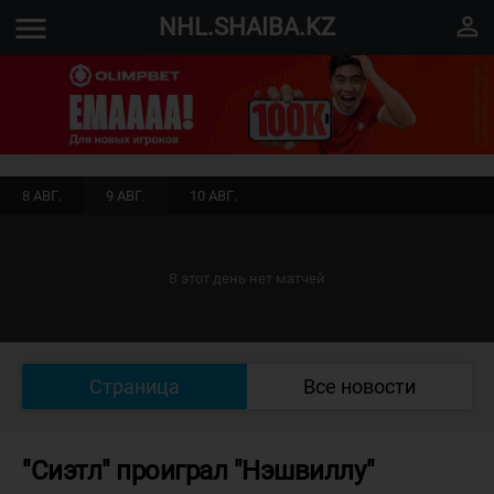
menu
perm_identity
NHL.SHAIBA.KZ
8 АВГ.
9 АВГ.
10 АВГ.
В этот день нет матчей
Страница
Все новости
"Сиэтл" проиграл "Нэшвиллу"