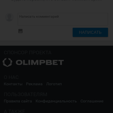
insert_photo
НАПИСАТЬ
СПОНСОР ПРОЕКТА
О НАС
Контакты
Реклама
Логотип
ПОЛЬЗОВАТЕЛЯМ
Правила сайта
Конфиденциальность
Соглашение
А ТАКЖЕ