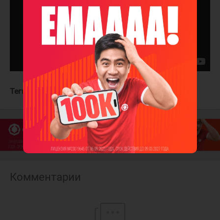
Теги:
Анахайм Дакс
Нью-Джерси Девилз
Комментарии