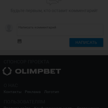
Будьте первым, кто оставит комментарий!
insert_photo
НАПИСАТЬ
СПОНСОР ПРОЕКТА
О НАС
Контакты
Реклама
Логотип
ПОЛЬЗОВАТЕЛЯМ