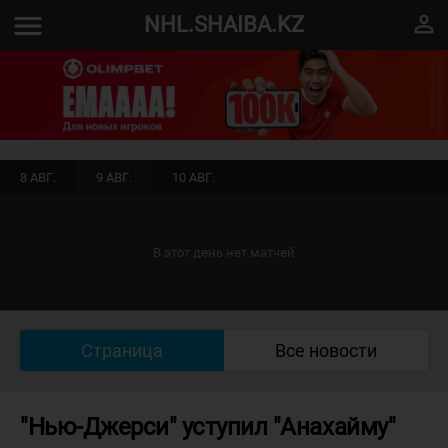
menu
perm_identity
NHL.SHAIBA.KZ
8 АВГ.
9 АВГ.
10 АВГ.
В этот день нет матчей
Страница
Все новости
"Нью-Джерси" уступил "Анахайму"