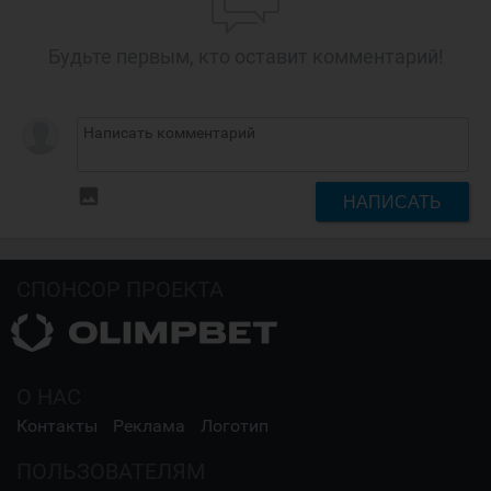
Будьте первым, кто оставит комментарий!
insert_photo
НАПИСАТЬ
СПОНСОР ПРОЕКТА
О НАС
Контакты
Реклама
Логотип
ПОЛЬЗОВАТЕЛЯМ