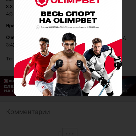
3:3 - Косолапов (Кулагин, Петраков) - 49:10
4:3 - Бровкин (Евсеев, Крутов) - 56:20 ГБ
Вратари:
Ахтямов - Озолин
Счёт в серии:
Динамо Спб - Нефтяник 0:3 (4:5 ОТ, 1:7,
3:4)
Теги:
Нефтяник
Динамо Спб
Комментарии