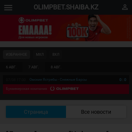
menu
perm_identity
OLIMPBET.SHAIBA.KZ
ИЗБРАННОЕ
МХЛ
ВХЛ
6 АВГ.
7 АВГ.
8 АВГ.
07/08 17:00
Омские Ястребы - Снежные Барсы
0
:
0
Букмекерская компания
Страница
Все новости