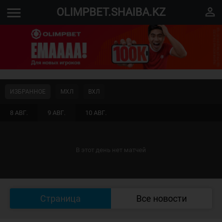
menu
perm_identity
OLIMPBET.SHAIBA.KZ
ИЗБРАННОЕ
МХЛ
ВХЛ
8 АВГ.
9 АВГ.
10 АВГ.
В этот день нет матчей
Страница
Все новости