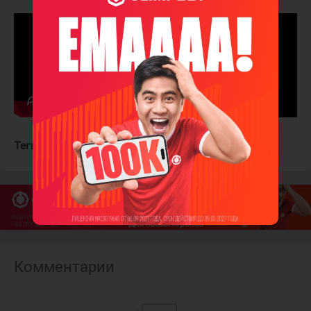
Теги:
Анахайм Дакс
Эдмонтон Ойлерз
Комментарии