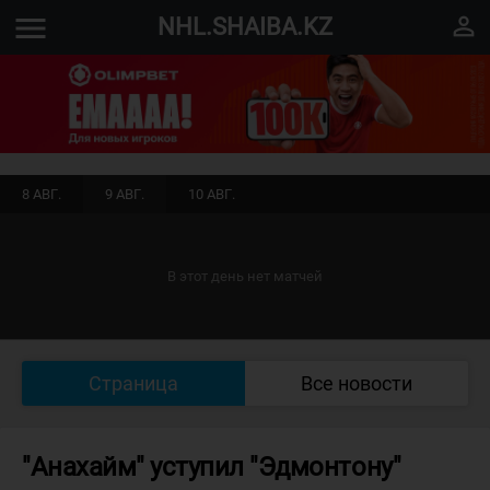
menu
perm_identity
NHL.SHAIBA.KZ
8 АВГ.
9 АВГ.
10 АВГ.
В этот день нет матчей
Страница
Все новости
"Анахайм" уступил "Эдмонтону"