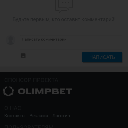
Будьте первым, кто оставит комментарий!
insert_photo
НАПИСАТЬ
СПОНСОР ПРОЕКТА
О НАС
Контакты
Реклама
Логотип
ПОЛЬЗОВАТЕЛЯМ