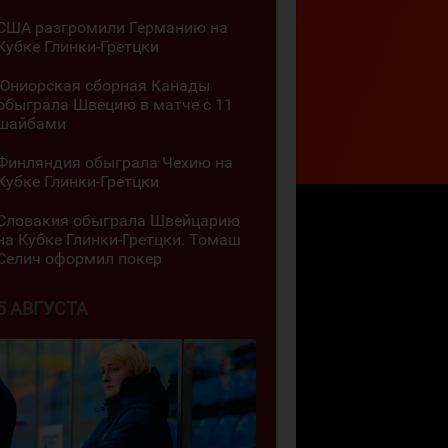
США разгромили Германию на
Кубке Глинки-Гретцки
Юниорская сборная Канады
обыграла Швецию в матче с 11
шайбами
Финляндия обыграла Чехию на
Кубке Глинки-Гретцки
Словакия обыграла Швейцарию
на Кубке Глинки-Гретцки. Томаш
Селич оформил покер
5 АВГУСТА