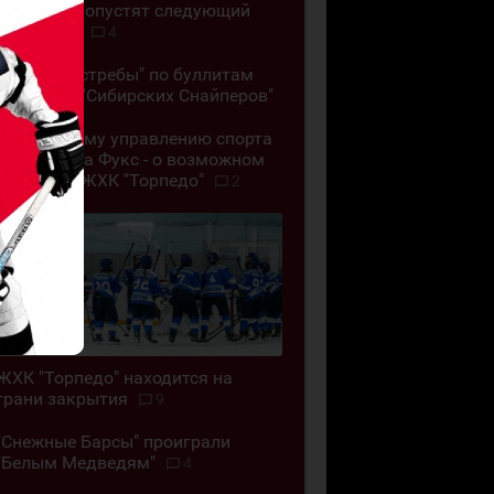
"Челны" пропустят следующий
сезон ВХЛ
4
"Омские Ястребы" по буллитам
обыграли "Сибирских Снайперов"
"Позор всему управлению спорта
ВКО". Алёна Фукс - о возможном
закрытии ЖХК "Торпедо"
2
ЖХК "Торпедо" находится на
грани закрытия
9
"Снежные Барсы" проиграли
"Белым Медведям"
4