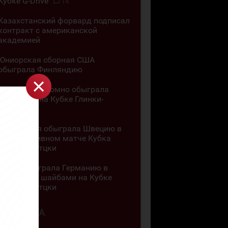
Кубке G-Drive
14
Казахстанский форвард подписал
контракт с американской
академией
Юниорская сборная США
обыграла Финляндию
Канада разгромно обыграла
Словакию на Кубке Глинки-
Гретцки
Швейцария обыграла Швецию в
результативном матче Кубка
Глинки-Гретцки
Чехия обыграла Германию в
матче с 11 шайбами на Кубке
Глинки-Гретцки
4 АВГУСТА