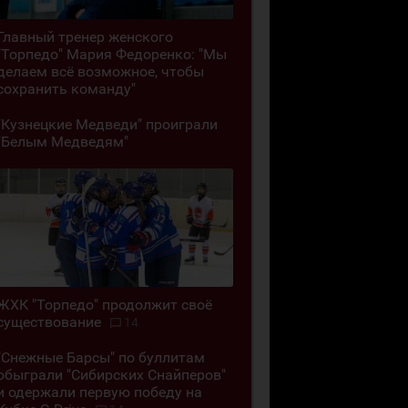
Главный тренер женского
"Торпедо" Мария Федоренко: "Мы
делаем всё возможное, чтобы
сохранить команду"
"Кузнецкие Медведи" проиграли
"Белым Медведям"
ЖХК "Торпедо" продолжит своё
существование
14
"Снежные Барсы" по буллитам
обыграли "Сибирских Снайперов"
и одержали первую победу на