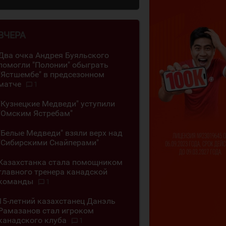
ВЧЕРА
Два очка Андрея Буяльского
помогли "Полонии" обыграть
"Ястшембе" в предсезонном
матче
1
"Кузнецкие Медведи" уступили
"Омским Ястребам"
"Белые Медведи" взяли верх над
"Сибирскими Снайперами"
Казахстанка стала помощником
главного тренера канадской
команды
1
15-летний казахстанец Данэль
Рамазанов стал игроком
канадского клуба
1