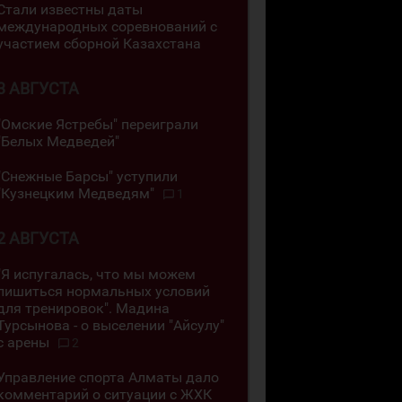
Стали известны даты
международных соревнований с
участием сборной Казахстана
3 АВГУСТА
"Омские Ястребы" переиграли
"Белых Медведей"
"Снежные Барсы" уступили
"Кузнецким Медведям"
1
2 АВГУСТА
"Я испугалась, что мы можем
лишиться нормальных условий
для тренировок". Мадина
Турсынова - о выселении "Айсулу"
с арены
2
Управление спорта Алматы дало
комментарий о ситуации с ЖХК