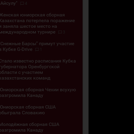
"Айсулу"
4
Женская юниорская сборная
Казахстана потерпела поражение
и заняла шестое место на
международном турнире
3
"Снежные Барсы" примут участие
в Кубке G-Drive
1
Стало известно расписания Кубка
губернатора Оренбургской
области с участием
казахстанских команд
Юниорская сборная Чехии всухую
разгромила Канаду
Юниорская сборная США
обыграла Словакию
Молодёжная сборная США
разгромила Канаду