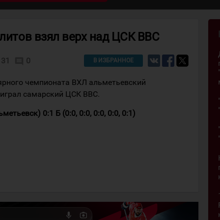
ллитов взял верх над ЦСК ВВС
31
0
comment
В ИЗБРАННОЕ
лярного чемпионата ВХЛ альметьевский
еиграл самарский ЦСК ВВС.
ьевск) 0:1 Б (0:0, 0:0, 0:0, 0:0, 0:1)