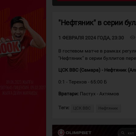
"Нефтяник" в серии бу
visibility
1 ФЕВРАЛЯ 2024 ГОДА, 23:30
В гостевом матче в рамках регу
"Нефтяник" в серии буллитов пер
ЦСК ВВС (Самара) - Нефтяник (Альмет
0:1 - Терехов - 65:00 Б
Вратари:
Пастух - Ахтямов
Теги:
ЦСК ВВС
Нефтяник