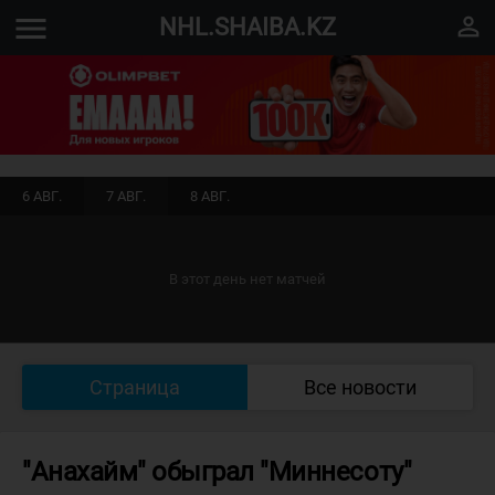
menu
perm_identity
NHL.SHAIBA.KZ
6 АВГ.
7 АВГ.
8 АВГ.
В этот день нет матчей
Страница
Все новости
"Анахайм" обыграл "Миннесоту"