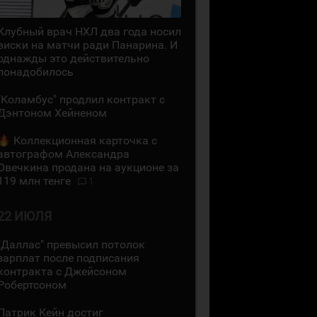
Клубный врач НХЛ два года носил
виски на матчи ради Панарина. И
однажды это действительно
понадобилось
"Коламбус" продлил контракт с
Дэнтоном Хейненом
Коллекционная карточка с
автографом Александра
Овечкина продана на аукционе за
119 млн тенге
1
22 ИЮЛЯ
"Даллас" превысил потолок
зарплат после подписания
контракта с Джейсоном
Робертсоном
Патрик Кейн достиг