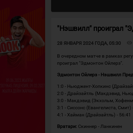
"Нэшвилл" проиграл "
visibility
28 ЯНВАРЯ 2024 ГОДА, 05:30
В очередном матче в рамках рег
проиграл "Эдмонтон Ойлерз".
Эдмонтон Ойлерз - Нэшвилл Предато
1:0 - Ньюджент-Хопкинс (Драйзайт
2:0 - Драйзайтль (Макдэвид, Ньюд
3:0 - Макдэвид (Экхольм, Хофенма
3:1 - Сиссонс (Евангелиста, Смит) 
4:1 - Хайман (Драйзайтль) - 56:41
Вратари:
Скиннер - Ланкинен