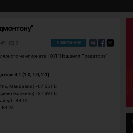
Эдмонтону"
49
0
comment
В ИЗБРАННОЕ
улярного чемпионата НХЛ "Нэшвилл Предаторз"
рз 4:1 (1:0, 1:0, 2:1)
ль, Макдэвид) - 07:55 ГБ
жент-Хопкинс) - 31:39 ГБ
йер) - 49:12
- 53:25