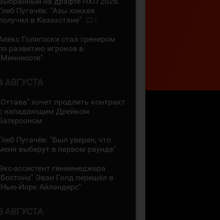
Выбранный на драфте НХЛ 2026.
Глеб Пугачёв: "Азы хоккея
получил в Казахстане"
1
Алекс Голигоски стал тренером
по развитию игроков в
"Миннесоте"
4 АВГУСТА
"Оттава" хочет продлить контракт
с нападающим Дрейком
Батерсоном
Глеб Пугачёв: "Был уверен, что
меня выберут в первом раунде"
Экс-ассистент генменеджера
"Бостона" Эван Голд перешёл в
"Нью-Йорк Айлендерс"
3 АВГУСТА