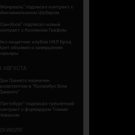
"Монреаль" подписал контракт с
Максимильяном Шубером
"Сан-Хосе" подписал новый
контракт с Коллином Графом
Экс-защитник клубов НХЛ Брэд
Хант объявил о завершении
карьеры
1 АВГУСТА
Дон Гранато назначен
ассистентом в "Коламбус Блю
Джекетс"
"Питтсбург" подписал трёхлетний
контракт с форвардом Томми
Новаком
29 ИЮЛЯ