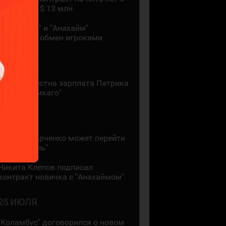
зарплатой $ 13 млн
"Монреаль" и "Анахайм"
произвели обмен игроками
27 ИЮЛЯ
Стала известна зарплата Патрика
Кейна в "Чикаго"
26 ИЮЛЯ
Кирилл Марченко может перейти
в "Монреаль"
Никита Клёпов подписал
контракт новичка с "Анахаймом"
25 ИЮЛЯ
"Коламбус" договорился о новом