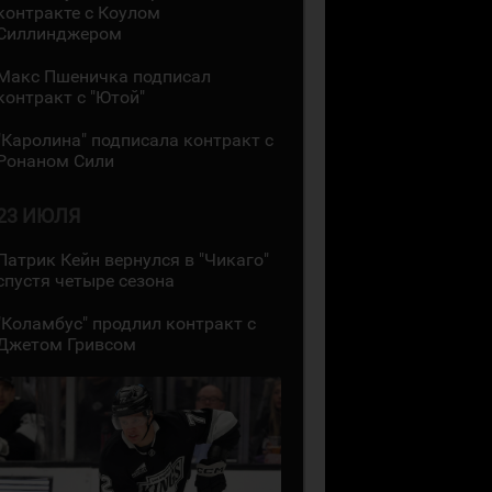
контракте с Коулом
Силлинджером
Макс Пшеничка подписал
контракт с "Ютой"
"Каролина" подписала контракт с
Ронаном Сили
23 ИЮЛЯ
Патрик Кейн вернулся в "Чикаго"
спустя четыре сезона
"Коламбус" продлил контракт с
Джетом Гривсом