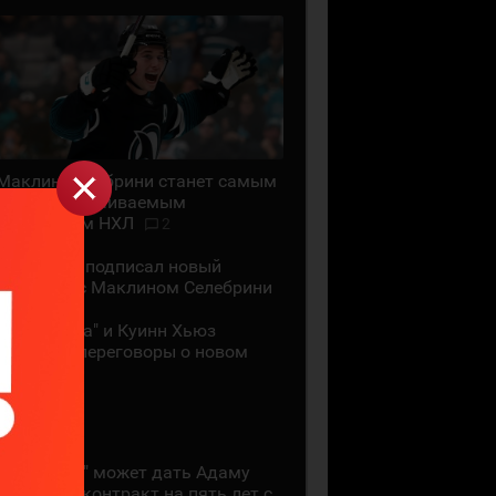
Маклин Селебрини станет самым
высокооплачиваемым
хоккеистом НХЛ
2
"Сан-Хосе" подписал новый
контракт с Маклином Селебрини
"Миннесота" и Куинн Хьюз
проведут переговоры о новом
контракте
28 ИЮЛЯ
"Коламбус" может дать Адаму
Фантилли контракт на пять лет с