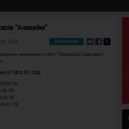
рала "Анахайм"
35
0
comment
В ИЗБРАННОЕ
улярного чемпионата НХЛ "Тампа-Бэй Лайтнинг"
".
5:1 (0:0, 3:1, 2:0)
25:09 ГБ
0:56 ГБ
3:20 ГБ
 34:47 ГБ