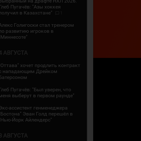
Выбранный на драфте НХЛ 2026.
Глеб Пугачёв: "Азы хоккея
получил в Казахстане"
1
Алекс Голигоски стал тренером
по развитию игроков в
"Миннесоте"
4 АВГУСТА
"Оттава" хочет продлить контракт
с нападающим Дрейком
Батерсоном
Глеб Пугачёв: "Был уверен, что
меня выберут в первом раунде"
Экс-ассистент генменеджера
"Бостона" Эван Голд перешёл в
"Нью-Йорк Айлендерс"
3 АВГУСТА