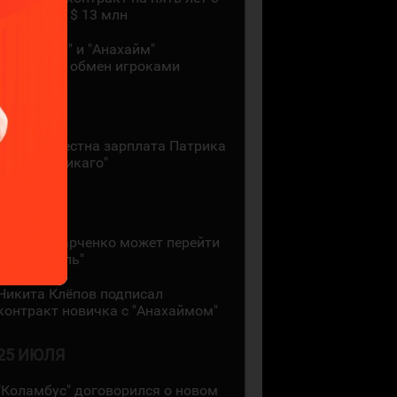
зарплатой $ 13 млн
"Монреаль" и "Анахайм"
произвели обмен игроками
27 ИЮЛЯ
Стала известна зарплата Патрика
Кейна в "Чикаго"
26 ИЮЛЯ
Кирилл Марченко может перейти
в "Монреаль"
Никита Клёпов подписал
контракт новичка с "Анахаймом"
25 ИЮЛЯ
"Коламбус" договорился о новом