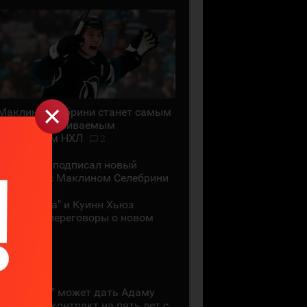
Маклин Селебрини станет самым
высокооплачиваемым
хоккеистом НХЛ
2
"Сан-Хосе" подписал новый
контракт с Маклином Селебрини
"Миннесота" и Куинн Хьюз
проведут переговоры о новом
контракте
28 ИЮЛЯ
"Коламбус" может дать Адаму
Фантилли контракт на пять лет с