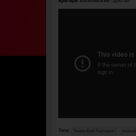
Вратари:
Василевский - Достал
Теги:
Тампа-Бэй Лайтнинг
Анаха