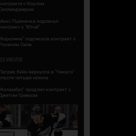
контракте с Коулом
Силлинджером
Макс Пшеничка подписал
контракт с "Ютой"
"Каролина" подписала контракт с
Ронаном Сили
23 ИЮЛЯ
Патрик Кейн вернулся в "Чикаго"
спустя четыре сезона
"Коламбус" продлил контракт с
Джетом Гривсом