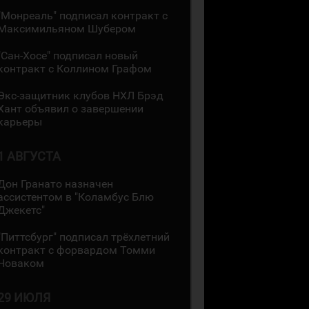
"Монреаль" подписал контракт с
Максимильяном Шубером
"Сан-Хосе" подписал новый
контракт с Коллином Графом
Экс-защитник клубов НХЛ Брэд
Хант объявил о завершении
карьеры
1 АВГУСТА
Дон Гранато назначен
ассистентом в "Коламбус Блю
Джекетс"
"Питтсбург" подписал трёхлетний
контракт с форвардом Томми
Новаком
29 ИЮЛЯ