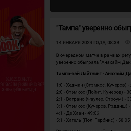
"Тампа" уверенно обыг
visibility
14 ЯНВАРЯ 2024 ГОДА, 08:39
В очередном матче в рамках рег
уверенно обыграла "Анахайм Дакс
Тампа-Бэй Лайтнинг - Анахайм Дакс 
1:0 - Хедман (Стэмкос, Кучеров) - 
2:0 - Стэмкос (Пойнт, Кучеров) - 3
2:1 - Ватрано (Фаулер, Строум) - 3
3:1 - Стэмкос (Кучеров, Рэддиш) -
4:1 - Де Хаан - 49:06
5:1 - Хагель (Пол, Пербикс) - 58:05