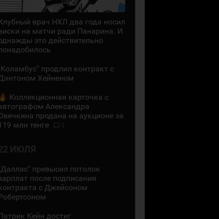
Клубный врач НХЛ два года носил
виски на матчи ради Панарина. И
однажды это действительно
понадобилось
"Коламбус" продлил контракт с
Дэнтоном Хейненом
Коллекционная карточка с
автографом Александра
Овечкина продана на аукционе за
119 млн тенге
1
22 ИЮЛЯ
"Даллас" превысил потолок
зарплат после подписания
контракта с Джейсоном
Робертсоном
Патрик Кейн достиг