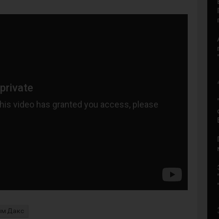
йм Дакс