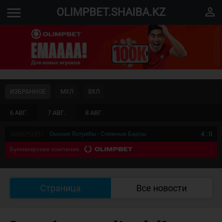
menu
perm_identity
OLIMPBET.SHAIBA.KZ
ИЗБРАННОЕ
МХЛ
ВХЛ
6 АВГ.
7 АВГ.
8 АВГ.
ЗАВЕРШЁН
Омские Ястребы - Снежные Барсы
4
:
0
Букмекерская компания
Страница
Все новости