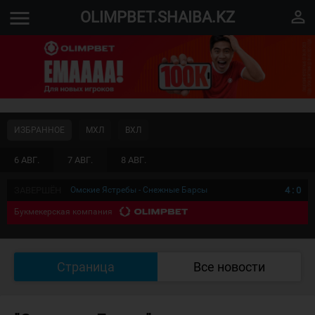
menu
perm_identity
OLIMPBET.SHAIBA.KZ
ИЗБРАННОЕ
МХЛ
ВХЛ
6 АВГ.
7 АВГ.
8 АВГ.
ЗАВЕРШЁН
Омские Ястребы - Снежные Барсы
4
:
0
Букмекерская компания
Страница
Все новости