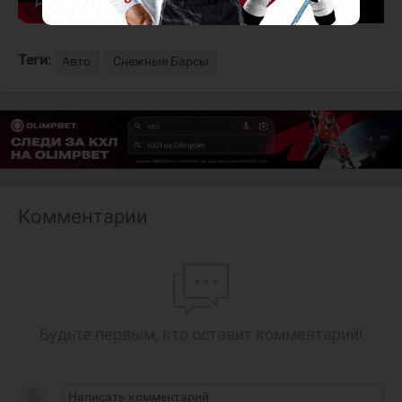
Теги:
Авто
Снежные Барсы
Комментарии
Будьте первым, кто оставит комментарий!