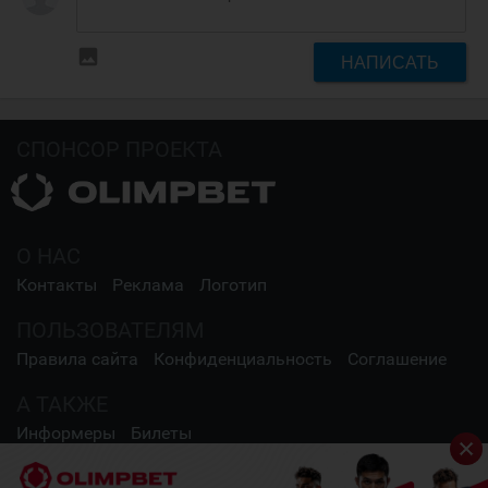
insert_photo
НАПИСАТЬ
СПОНСОР ПРОЕКТА
О НАС
Контакты
Реклама
Логотип
ПОЛЬЗОВАТЕЛЯМ
Правила сайта
Конфиденциальность
Соглашение
А ТАКЖЕ
Информеры
Билеты
СОЦИАЛЬНЫЕ СЕТИ