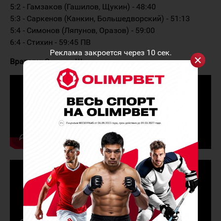
5:2 - Гамзаков (Гашилов, Щукин) - 48:40
5:3 - Саркенов (Канкин, Большедворский) - 51:13
5:4 - Симонов (Ляпунов, Оразов) - 59:00
6:4 - Стихин - 59:45 ПВ
Реклама закроется через
10
сек.
Вратари:
Зюзин - Шестаков