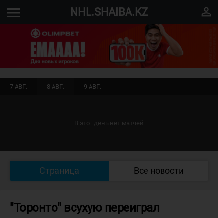
menu
perm_identity
NHL.SHAIBA.KZ
7 АВГ.
8 АВГ.
9 АВГ.
В этот день нет матчей
Страница
Все новости
"Торонто" всухую переиграл