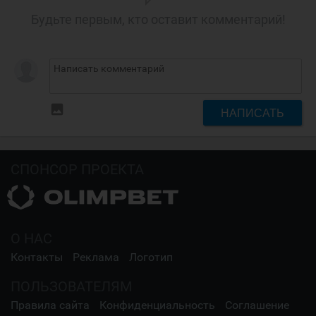
Будьте первым, кто оставит комментарий!
insert_photo
НАПИСАТЬ
СПОНСОР ПРОЕКТА
О НАС
Контакты
Реклама
Логотип
ПОЛЬЗОВАТЕЛЯМ
Правила сайта
Конфиденциальность
Соглашение