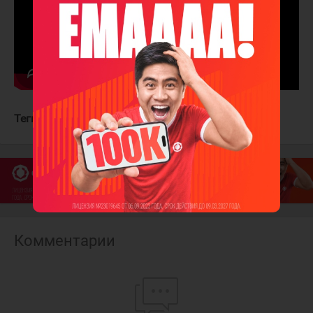
Теги:
Торонто Мэйпл Лифс
Нэшвилл Предаторз
Комментарии