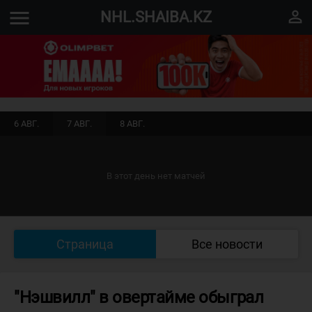
menu
perm_identity
NHL.SHAIBA.KZ
6 АВГ.
7 АВГ.
8 АВГ.
В этот день нет матчей
Страница
Все новости
"Нэшвилл" в овертайме обыграл