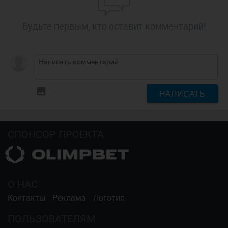
Будьте первым, кто оставит комментарий!
insert_photo
НАПИСАТЬ
СПОНСОР ПРОЕКТА
О НАС
Контакты
Реклама
Логотип
ПОЛЬЗОВАТЕЛЯМ