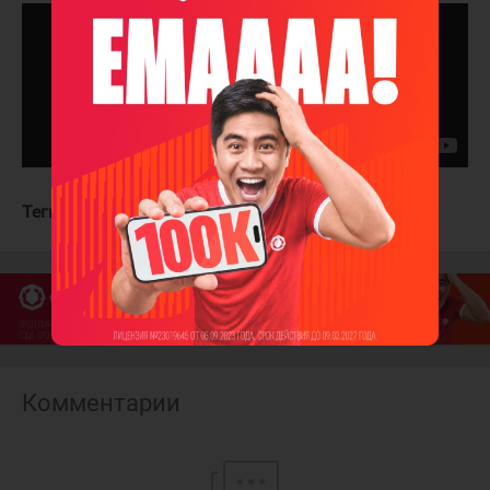
Теги:
Нэшвилл Предаторз
Питтсбург Пингвинз
Комментарии