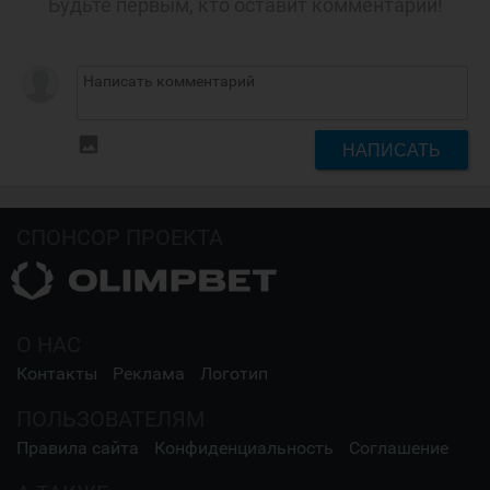
Будьте первым, кто оставит комментарий!
insert_photo
НАПИСАТЬ
СПОНСОР ПРОЕКТА
О НАС
Контакты
Реклама
Логотип
ПОЛЬЗОВАТЕЛЯМ
Правила сайта
Конфиденциальность
Соглашение