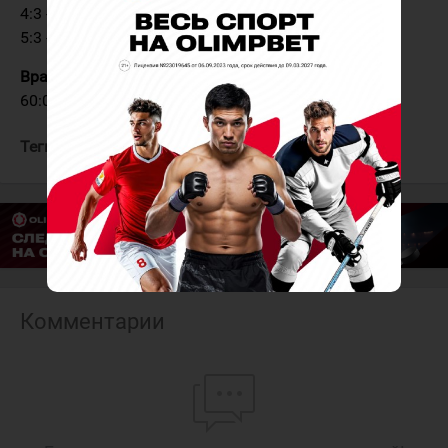
4:3 - Бровкин (Крутов) - 52:49
5:3 - Мокин (Емец, Глухов) - 58:58 ПВ
Вратари:
Киселёв - Ярославлев (Глущенко, 58:58 -
60:00)
Теги:
Нефтяник
Зауралье
Комментарии