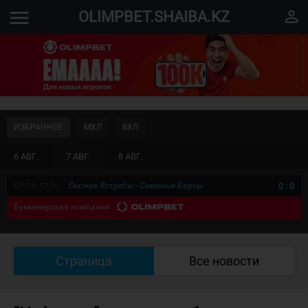
menu
perm_identity
OLIMPBET.SHAIBA.KZ
ИЗБРАННОЕ
МХЛ
ВХЛ
6 АВГ.
7 АВГ.
8 АВГ.
07/08 17:00
Омские Ястребы - Снежные Барсы
0
:
0
Букмекерская компания
Страница
Все новости