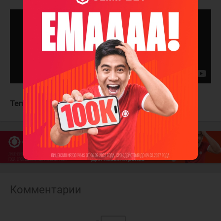
Теги:
Ванкувер Кэнакс
Нэшвилл Предаторз
Комментарии