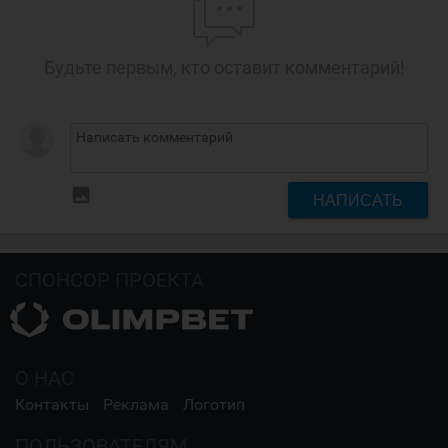
Будьте первым, кто оставит комментарий!
insert_photo
НАПИСАТЬ
СПОНСОР ПРОЕКТА
О НАС
Контакты
Реклама
Логотип
ПОЛЬЗОВАТЕЛЯМ