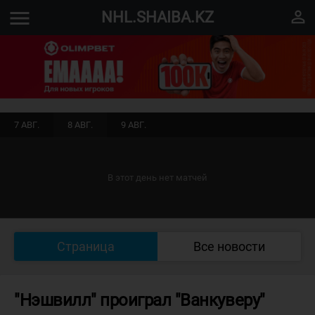
menu
perm_identity
NHL.SHAIBA.KZ
7 АВГ.
8 АВГ.
9 АВГ.
В этот день нет матчей
Страница
Все новости
"Нэшвилл" проиграл "Ванкуверу"