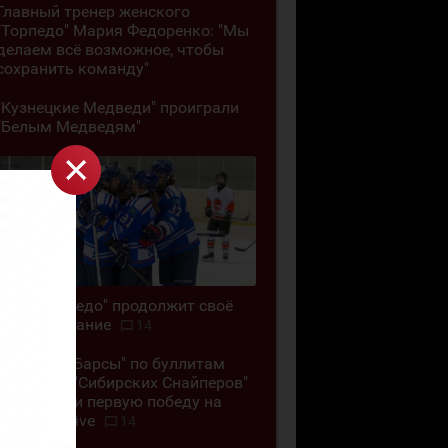
Главный тренер женского
"Торпедо" Мария Федоренко: "Мы
делаем всё возможное, чтобы
сохранить команду"
"Кузнецкие Медведи" проиграли
"Белым Медведям"
ЖХК "Торпедо" продолжит своё
существование
14
"Снежные Барсы" по буллитам
обыграли "Сибирских Снайперов"
и одержали первую победу на
Кубке G-Drive
14