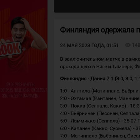
Финляндия одержала п
visibility
14
24 МАЯ 2023 ГОДА, 01:51
В заключительном матче в рамка
проходящего в Риге и Тампере, 
Финляндия - Дания 7:1 (3:0, 3:0, 1:
1:0 - Анттила (Матинпало, Бьёрнин
2:0 - Охтамаа (Рантанен, Маннинен
3:0 - Покка (Сеппала, Какко) - 18:
4:0 - Бьёрнинен (Песонен, Сеппала)
5:0 - Ламмикко (Сеппала) - 35:07 
6:0 - Капанен (Какко, Суомела) - 3
7:0 - Матинпало (Бьёрнинен, Оксан