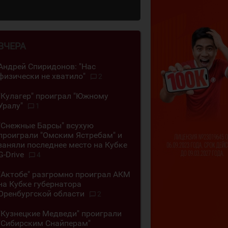
ВЧЕРА
Андрей Спиридонов: "Нас
физически не хватило"
2
"Кулагер" проиграл "Южному
Уралу"
1
"Снежные Барсы" всухую
проиграли "Омским Ястребам" и
заняли последнее место на Кубке
G-Drive
4
"Актобе" разгромно проиграл АКМ
на Кубке губернатора
Оренбургской области
2
"Кузнецкие Медведи" проиграли
"Сибирским Снайперам"