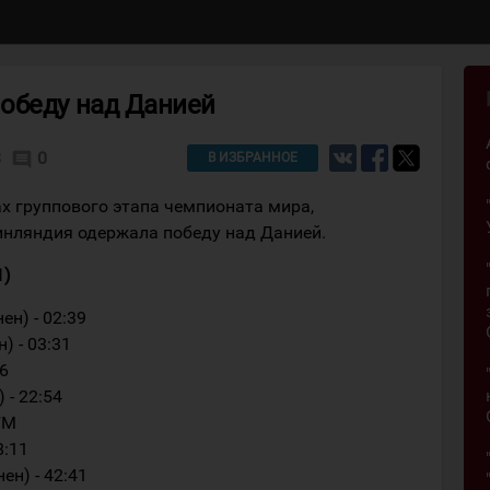
обеду над Данией
8
0
comment
В ИЗБРАННОЕ
х группового этапа чемпионата мира,
Финляндия одержала победу над Данией.
1)
ен) - 02:39
) - 03:31
36
 - 22:54
ГМ
8:11
ен) - 42:41