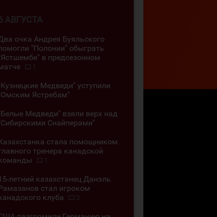
6 АВГУСТА
Два очка Андрея Буяльского
помогли "Полонии" обыграть
"Ястшембе" в предсезонном
матче
1
"Кузнецкие Медведи" уступили
"Омским Ястребам"
"Белые Медведи" взяли верх над
"Сибирскими Снайперами"
Казахстанка стала помощником
главного тренера канадской
команды
1
15-летний казахстанец Данэль
Рамазанов стал игроком
канадского клуба
2
США разгромили Германию на