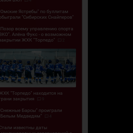
4
"Омские Ястребы" по буллитам
обыграли "Сибирских Снайперов"
"Позор всему управлению спорта
ВКО". Алёна Фукс - о возможном
закрытии ЖХК "Торпедо"
2
ЖХК "Торпедо" находится на
грани закрытия
9
"Снежные Барсы" проиграли
"Белым Медведям"
4
Стали известны даты