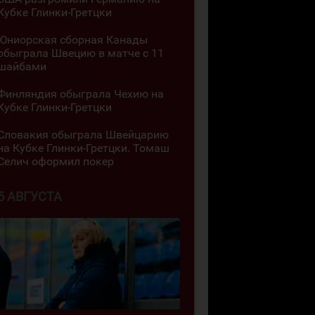
Кубке Глинки-Гретцки
Юниорская сборная Канады
обыграла Швецию в матче с 11
шайбами
Финляндия обыграла Чехию на
Кубке Глинки-Гретцки
Словакия обыграла Швейцарию
на Кубке Глинки-Гретцки. Томаш
Селич оформил покер
5 АВГУСТА