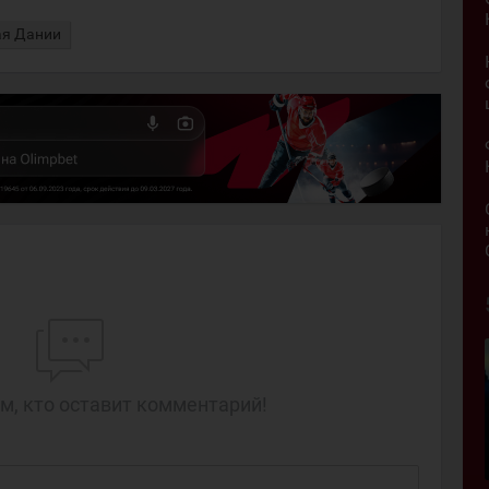
ая Дании
м, кто оставит комментарий!