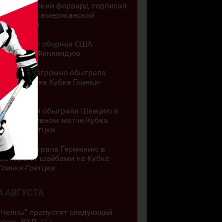
Казахстанский форвард подписал
контракт с американской
академией
Юниорская сборная США
обыграла Финляндию
Канада разгромно обыграла
Словакию на Кубке Глинки-
Гретцки
Швейцария обыграла Швецию в
результативном матче Кубка
Глинки-Гретцки
Чехия обыграла Германию в
матче с 11 шайбами на Кубке
Глинки-Гретцки
4 АВГУСТА
"Челны" пропустят следующий
сезон ВХЛ