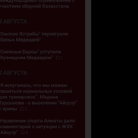
международных соревнований с
участием сборной Казахстана
3 АВГУСТА
"Омские Ястребы" переиграли
"Белых Медведей"
"Снежные Барсы" уступили
"Кузнецким Медведям"
1
2 АВГУСТА
"Я испугалась, что мы можем
лишиться нормальных условий
для тренировок". Мадина
Турсынова - о выселении "Айсулу"
с арены
2
Управление спорта Алматы дало
комментарий о ситуации с ЖХК
"Айсулу"
4