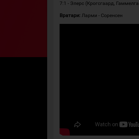
7:1 - Элерс (Крогсгаард, Гаммелга
Вратари:
Ларми - Соренсен