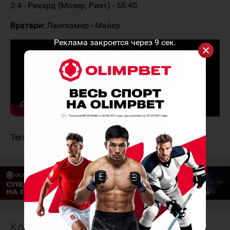
2:4 - Рихард (Мозер, Риат) - 55:40
Вратари:
Лангхамер - Майер
Реклама закроется через
9
сек.
Теги:
Сборная Швейцарии
Сборная Чехии
Комментарии