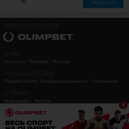
insert_photo
НАПИСАТЬ
СПОНСОР ПРОЕКТА
О НАС
Контакты
Реклама
Логотип
ПОЛЬЗОВАТЕЛЯМ
Правила сайта
Конфиденциальность
Соглашение
А ТАКЖЕ
Информеры
Билеты
СОЦИАЛЬНЫЕ СЕТИ