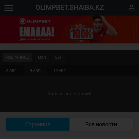
menu
perm_identity
OLIMPBET.SHAIBA.KZ
ИЗБРАННОЕ
МХЛ
ВХЛ
8 АВГ.
9 АВГ.
10 АВГ.
В этот день нет матчей
Страница
Все новости