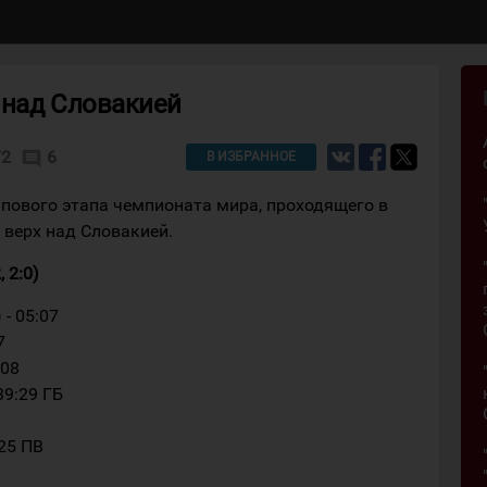
 над Словакией
72
6
comment
В ИЗБРАННОЕ
ппового этапа чемпионата мира, проходящего в
 верх над Словакией.
 2:0)
 - 05:07
7
:08
39:29 ГБ
:25 ПВ