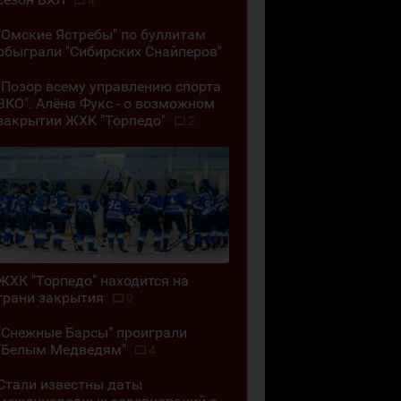
4
"Омские Ястребы" по буллитам
обыграли "Сибирских Снайперов"
"Позор всему управлению спорта
ВКО". Алёна Фукс - о возможном
закрытии ЖХК "Торпедо"
2
ЖХК "Торпедо" находится на
грани закрытия
9
"Снежные Барсы" проиграли
"Белым Медведям"
4
Стали известны даты