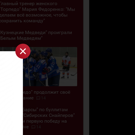
Главный тренер женского
"Торпедо" Мария Федоренко: "Мы
делаем всё возможное, чтобы
сохранить команду"
"Кузнецкие Медведи" проиграли
"Белым Медведям"
ЖХК "Торпедо" продолжит своё
существование
14
"Снежные Барсы" по буллитам
обыграли "Сибирских Снайперов"
и одержали первую победу на
Кубке G-Drive
14