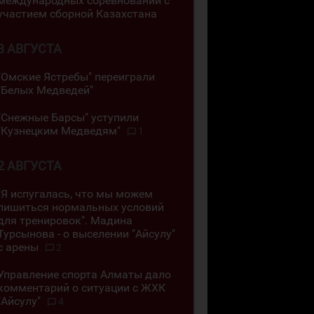
международных соревнований с
участием сборной Казахстана
3 АВГУСТА
"Омские Ястребы" переиграли
"Белых Медведей"
"Снежные Барсы" уступили
"Кузнецким Медведям"
1
2 АВГУСТА
"Я испугалась, что мы можем
лишиться нормальных условий
для тренировок". Мадина
Турсынова - о выселении "Айсулу"
с арены
2
Управление спорта Алматы дало
комментарий о ситуации с ЖХК
"Айсулу"
4