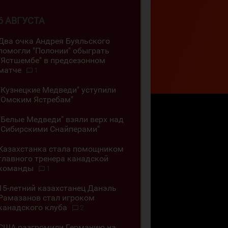
6 АВГУСТА
Два очка Андрея Буяльского
помогли "Полонии" обыграть
"Ястшембе" в предсезонном
матче
1
"Кузнецкие Медведи" уступили
"Омским Ястребам"
"Белые Медведи" взяли верх над
"Сибирскими Снайперами"
Казахстанка стала помощником
главного тренера канадской
команды
1
15-летний казахстанец Данэль
Рамазанов стал игроком
канадского клуба
2
США разгромили Германию на