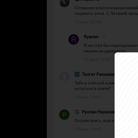
Словакия классом выше нашей 
зацепить очки. С Латвией проц
19 мая, 09:40
Ryazan
#
Я не стал бы недооцениват
нашим не удавалось.
19 мая, 10:43
Талгат Ракишев
#
Тебе в счётной комиссии бы ра
остаться в элите?
19 мая, 10:00
Руслан Науанов
#
Скорее всего, ещё и крестоно
19 мая, 19:43