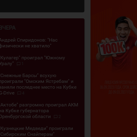
ВЧЕРА
Андрей Спиридонов: "Нас
физически не хватило"
"Кулагер" проиграл "Южному
Уралу"
1
"Снежные Барсы" всухую
проиграли "Омским Ястребам" и
заняли последнее место на Кубке
G-Drive
4
"Актобе" разгромно проиграл АКМ
на Кубке губернатора
Оренбургской области
2
"Кузнецкие Медведи" проиграли
"Сибирским Снайперам"