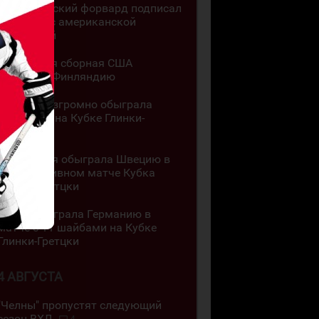
Казахстанский форвард подписал
контракт с американской
академией
Юниорская сборная США
обыграла Финляндию
Канада разгромно обыграла
Словакию на Кубке Глинки-
Гретцки
Швейцария обыграла Швецию в
результативном матче Кубка
Глинки-Гретцки
Чехия обыграла Германию в
матче с 11 шайбами на Кубке
Глинки-Гретцки
4 АВГУСТА
"Челны" пропустят следующий
сезон ВХЛ