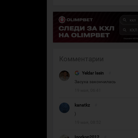
Комментарии
Yeldar Issin
#
Засуха закончилась
19 мая, 06:41
kanatkz
#
)
19 мая, 08:52
Igorkop2012
#