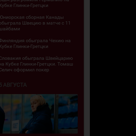
Кубке Глинки-Гретцки
Юниорская сборная Канады
обыграла Швецию в матче с 11
шайбами
Финляндия обыграла Чехию на
Кубке Глинки-Гретцки
Словакия обыграла Швейцарию
на Кубке Глинки-Гретцки. Томаш
Селич оформил покер
5 АВГУСТА