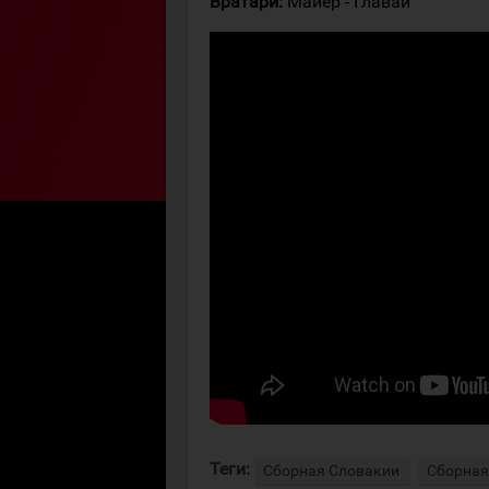
Вратари:
Майер - Главай
Теги:
Сборная Словакии
Сборная