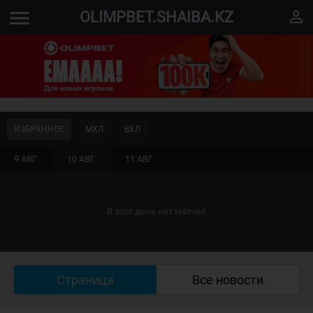
menu
perm_identity
OLIMPBET.SHAIBA.KZ
ИЗБРАННОЕ
МХЛ
ВХЛ
9 АВГ.
10 АВГ.
11 АВГ.
В этот день нет матчей
Страница
Все новости