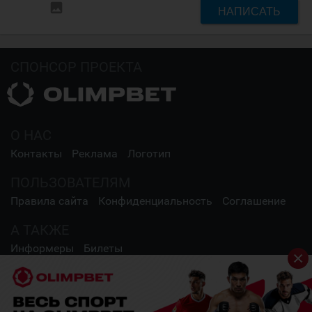
insert_photo
НАПИСАТЬ
СПОНСОР ПРОЕКТА
О НАС
Контакты
Реклама
Логотип
ПОЛЬЗОВАТЕЛЯМ
Правила сайта
Конфиденциальность
Соглашение
А ТАКЖЕ
Информеры
Билеты
СОЦИАЛЬНЫЕ СЕТИ