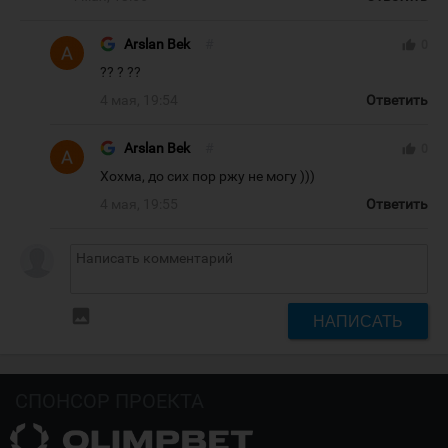
Arslan Bek
#
thumb_up
0
?? ? ??
4 мая, 19:54
Ответить
Arslan Bek
#
thumb_up
0
Хохма, до сих пор ржу не могу )))
4 мая, 19:55
Ответить
insert_photo
НАПИСАТЬ
СПОНСОР ПРОЕКТА