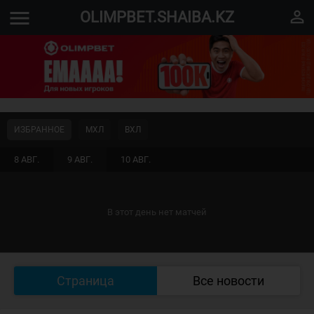
menu
perm_identity
OLIMPBET.SHAIBA.KZ
ИЗБРАННОЕ
МХЛ
ВХЛ
8 АВГ.
9 АВГ.
10 АВГ.
В этот день нет матчей
Страница
Все новости