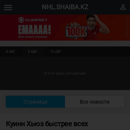
menu
perm_identity
NHL.SHAIBA.KZ
8 АВГ.
9 АВГ.
10 АВГ.
В этот день нет матчей
Страница
Все новости
Куинн Хьюз быстрее всех