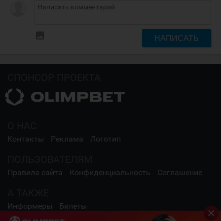
insert_photo
НАПИСАТЬ
СПОНСОР ПРОЕКТА
О НАС
Контакты
Реклама
Логотип
ПОЛЬЗОВАТЕЛЯМ
Правила сайта
Конфиденциальность
Соглашение
А ТАКЖЕ
Информеры
Билеты