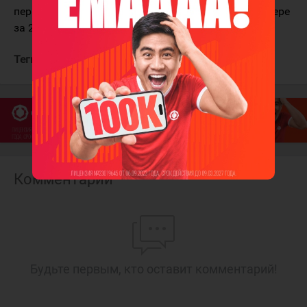
первые 200 результативных передач в своей карьере
за 264 матча.
Теги:
Хьюз Куинн
Ванкувер Кэнакс
Комментарии
Будьте первым, кто оставит комментарий!