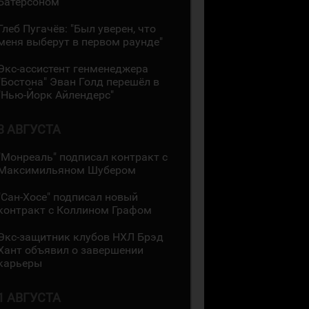
Батерсоном
Глеб Пугачёв: "Был уверен, что
меня выберут в первом раунде"
Экс-ассистент генменеджера
"Бостона" Эван Голд перешёл в
"Нью-Йорк Айлендерс"
3 АВГУСТА
"Монреаль" подписал контракт с
Максимильяном Шубером
"Сан-Хосе" подписал новый
контракт с Коллином Графом
Экс-защитник клубов НХЛ Брэд
Хант объявил о завершении
карьеры
1 АВГУСТА