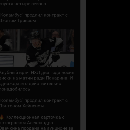
спустя четыре сезона
"Коламбус" продлил контракт с
Джетом Гривсом
Клубный врач НХЛ два года носил
виски на матчи ради Панарина. И
однажды это действительно
понадобилось
"Коламбус" продлил контракт с
Дэнтоном Хейненом
Коллекционная карточка с
автографом Александра
Овечкина продана на аукционе за