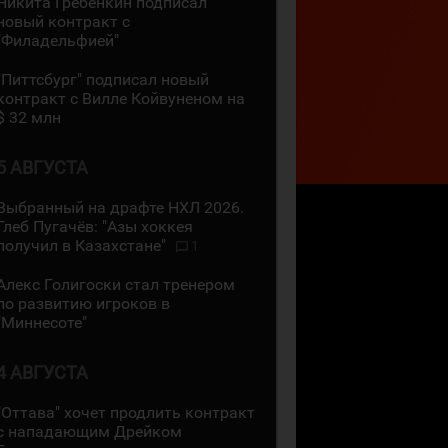
Никита Гребёнкин подписал
новый контракт с
"Филадельфией"
"Питтсбург" подписал новый
контракт с Вилле Койвуненом на
$ 32 млн
5 АВГУСТА
Выбранный на драфте НХЛ 2026.
Глеб Пугачёв: "Азы хоккея
получил в Казахстане"
1
Алекс Голигоски стал тренером
по развитию игроков в
"Миннесоте"
4 АВГУСТА
"Оттава" хочет продлить контракт
с нападающим Дрейком