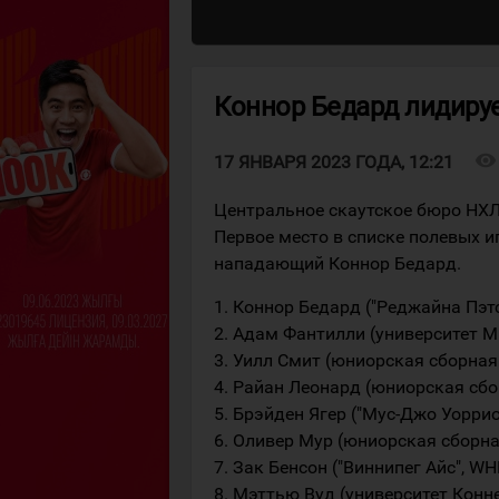
Коннор Бедард лидируе
visibility
17 ЯНВАРЯ 2023 ГОДА, 12:21
Центральное скаутское бюро НХЛ
Первое место в списке полевых и
нападающий Коннор Бедард.
1. Коннор Бедард ("Реджайна Пэтс
2. Адам Фантилли (университет М
3. Уилл Смит (юниорская сборна
4. Райан Леонард (юниорская сб
5. Брэйден Ягер ("Мус-Джо Уоррио
6. Оливер Мур (юниорская сборн
7. Зак Бенсон ("Виннипег Айс", WH
8. Мэттью Вуд (университет Конн