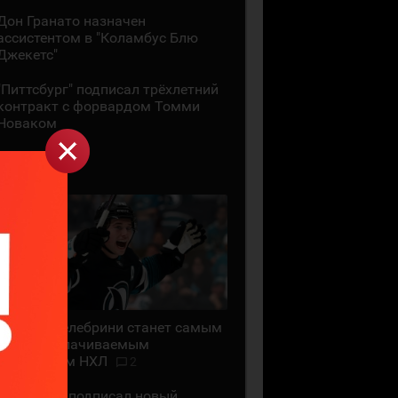
Дон Гранато назначен
ассистентом в "Коламбус Блю
Джекетс"
"Питтсбург" подписал трёхлетний
контракт с форвардом Томми
Новаком
29 ИЮЛЯ
Маклин Селебрини станет самым
высокооплачиваемым
хоккеистом НХЛ
2
"Сан-Хосе" подписал новый