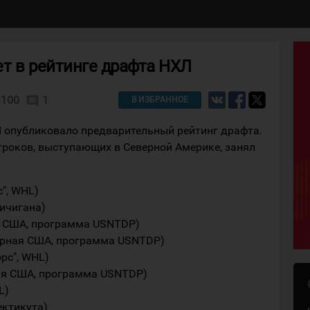
т в рейтинге драфта НХЛ
100
1
comment
В ИЗБРАННОЕ
 опубликовало предварительный рейтинг драфта.
гроков, выступающих в Северной Америке, занял
", WHL)
ичигана)
я США, программа USNTDP)
орная США, программа USNTDP)
рс", WHL)
ая США, программа USNTDP)
L)
ектикута)