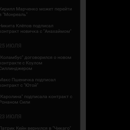
Кирилл Марченко может перейти
в "Монреаль"
Никита Клёпов подписал
контракт новичка с "Анахаймом"
25 ИЮЛЯ
"Коламбус" договорился о новом
контракте с Коулом
Силлинджером
Макс Пшеничка подписал
контракт с "Ютой"
"Каролина" подписала контракт с
Ронаном Сили
23 ИЮЛЯ
Патрик Кейн вернулся в "Чикаго"