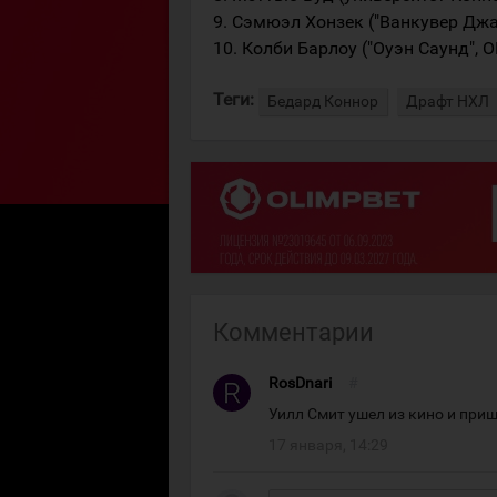
9. Сэмюэл Хонзек ("Ванкувер Джа
10. Колби Барлоу ("Оуэн Саунд", 
Теги:
Бедард Коннор
Драфт НХЛ
Комментарии
RosDnari
#
Уилл Смит ушел из кино и прише
17 января, 14:29