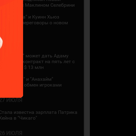
контракт с Маклином Селебрини
"Миннесота" и Куинн Хьюз
проведут переговоры о новом
контракте
28 ИЮЛЯ
"Коламбус" может дать Адаму
Фантилли контракт на пять лет с
зарплатой $ 13 млн
"Монреаль" и "Анахайм"
произвели обмен игроками
27 ИЮЛЯ
Стала известна зарплата Патрика
Кейна в "Чикаго"
26 ИЮЛЯ