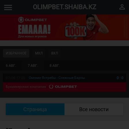
menu
perm_identity
OLIMPBET.SHAIBA.KZ
ИЗБРАННОЕ
МХЛ
ВХЛ
6 АВГ.
7 АВГ.
8 АВГ.
07/08 17:00
Омские Ястребы - Снежные Барсы
0
:
0
Букмекерская компания
Страница
Все новости