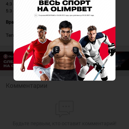
4:3 - Гиматов (Хованов, Сумин) - 51:35 ГБ
5:3 - Воеводин (Альшевский) - 53:33
Вратари:
Скрынник - Цыба (Кузмаул, 53:33 - 60:00)
Теги:
Нефтяник
Ермак
Комментарии
Будьте первым, кто оставит комментарий!