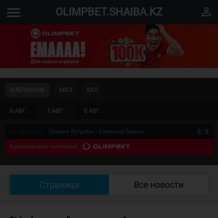
menu
perm_identity
OLIMPBET.SHAIBA.KZ
ИЗБРАННОЕ
МХЛ
ВХЛ
6 АВГ.
7 АВГ.
8 АВГ.
07/08 17:00
Омские Ястребы - Снежные Барсы
0
:
0
Букмекерская компания
Страница
Все новости