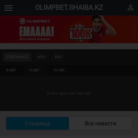
menu
perm_identity
OLIMPBET.SHAIBA.KZ
ИЗБРАННОЕ
МХЛ
ВХЛ
8 АВГ.
9 АВГ.
10 АВГ.
В этот день нет матчей
Страница
Все новости