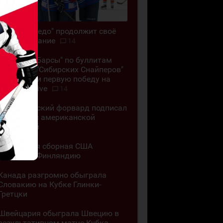
ЖХК "Торпедо" продолжит своё
существование
14
"Снежные Барсы" по буллитам
обыграли "Сибирских Снайперов"
и одержали первую победу на
Кубке G-Drive
14
Казахстанский форвард подписал
контракт с американской
академией
Юниорская сборная США
обыграла Финляндию
Канада разгромно обыграла
Словакию на Кубке Глинки-
Гретцки
Швейцария обыграла Швецию в
результативном матче Кубка