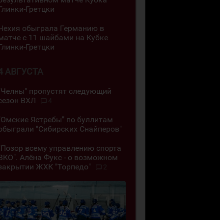
Глинки-Гретцки
Чехия обыграла Германию в
матче с 11 шайбами на Кубке
Глинки-Гретцки
4 АВГУСТА
"Челны" пропустят следующий
сезон ВХЛ
4
"Омские Ястребы" по буллитам
обыграли "Сибирских Снайперов"
"Позор всему управлению спорта
ВКО". Алёна Фукс - о возможном
закрытии ЖХК "Торпедо"
2