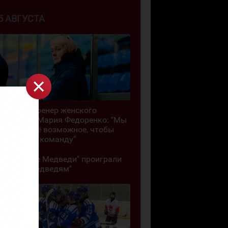
5 АВГУСТА
Главный тренер женского
"Торпедо" Мария Федоренко: "Мы
делаем всё возможное, чтобы
сохранить команду"
"Кузнецкие Медведи" проиграли
"Белым Медведям"