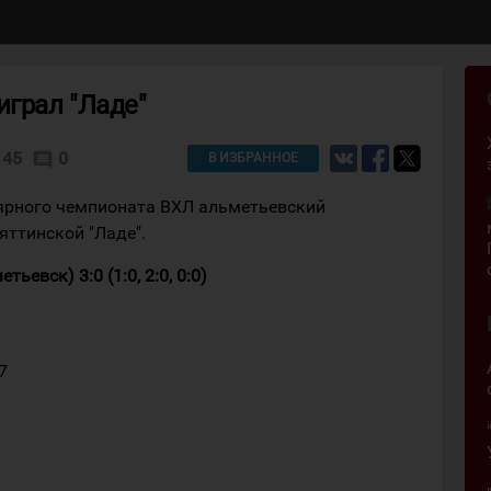
играл "Ладе"
45
0
comment
В ИЗБРАННОЕ
лярного чемпионата ВХЛ альметьевский
яттинской "Ладе".
ьевск) 3:0 (1:0, 2:0, 0:0)
7