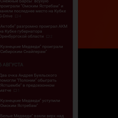
"Снежные Барсы" всухую
проиграли "Омским Ястребам" и
заняли последнее место на Кубке
G-Drive
4
"Актобе" разгромно проиграл АКМ
на Кубке губернатора
Оренбургской области
2
"Кузнецкие Медведи" проиграли
"Сибирским Снайперам"
6 АВГУСТА
Два очка Андрея Буяльского
помогли "Полонии" обыграть
"Ястшембе" в предсезонном
матче
1
"Кузнецкие Медведи" уступили
"Омским Ястребам"
"Белые Медведи" взяли верх над