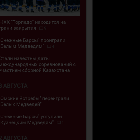
ЖХК "Торпедо" находится на
грани закрытия
9
"Снежные Барсы" проиграли
"Белым Медведям"
4
Стали известны даты
международных соревнований с
участием сборной Казахстана
3 АВГУСТА
"Омские Ястребы" переиграли
"Белых Медведей"
"Снежные Барсы" уступили
"Кузнецким Медведям"
1
2 АВГУСТА