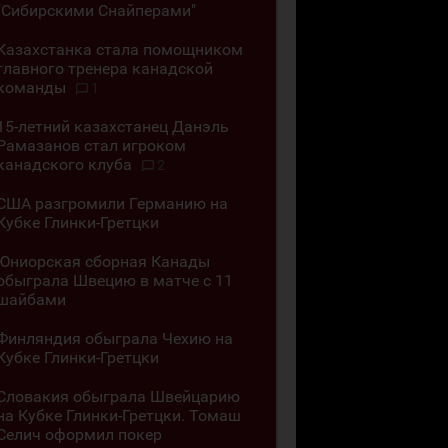
"Сибирскими Снайперами"
Казахстанка стала помощником
главного тренера канадской
команды
1
15-летний казахстанец Данэль
Рамазанов стал игроком
канадского клуба
2
США разгромили Германию на
Кубке Глинки-Гретцки
Юниорская сборная Канады
обыграла Швецию в матче с 11
шайбами
Финляндия обыграла Чехию на
Кубке Глинки-Гретцки
Словакия обыграла Швейцарию
на Кубке Глинки-Гретцки. Томаш
Селич оформил покер