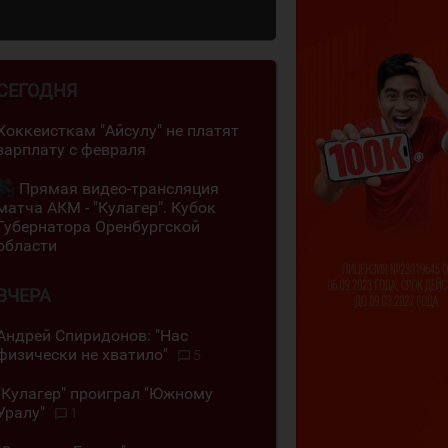
СЕГОДНЯ
Хоккеисткам "Айсулу" не платят
зарплату с февраля
Прямая видео-трансляция
матча АКМ - "Кулагер". Кубок
Губернатора Оренбургской
области
ВЧЕРА
Андрей Спиридонов: "Нас
физически не хватило"
5
"Кулагер" проиграл "Южному
Уралу"
1