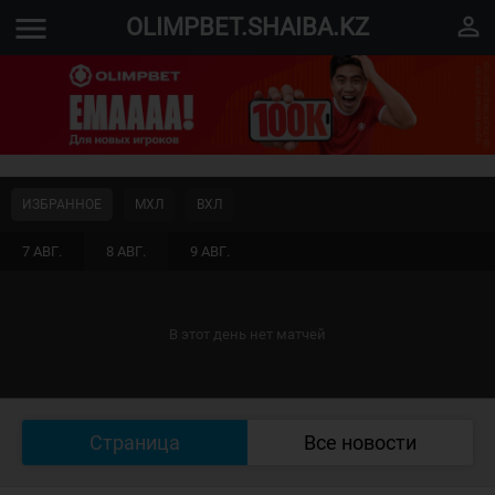
menu
perm_identity
OLIMPBET.SHAIBA.KZ
ИЗБРАННОЕ
МХЛ
ВХЛ
7 АВГ.
8 АВГ.
9 АВГ.
В этот день нет матчей
Страница
Все новости