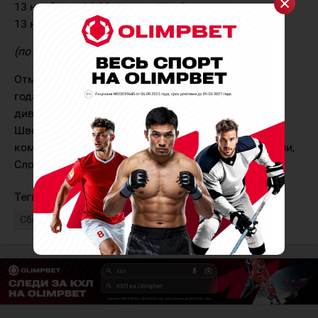
13 ноября, в 16:30.
Чехия - Швейцария
.
13 ноября, в 20:30.
Финляндия - Швеция
.
(по времени Астаны)
Отметим, сборная Казахстана с 12 по 28 мая 2023
года сыграет на чемпионате мира в элитном
дивизионе в Риге, где встретится с Чехией и
Швейцарией. Также в рамках группового этапа
команда сыграет против Канады, Латвии, Норвегии,
Словакии и Словении.
Теги:
Сборная Чехии
Сборная Швейцарии
Сборная Казахстана