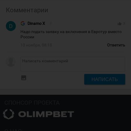
Комментарии
Dinamo X
#
thumb_up
3
Надо подать заявку на включения в Евротур вместо
России
10 ноября, 08:18
Ответить
insert_photo
НАПИСАТЬ
СПОНСОР ПРОЕКТА