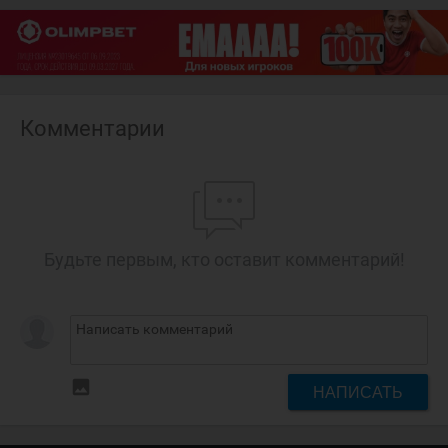
Комментарии
Будьте первым, кто оставит комментарий!
insert_photo
НАПИСАТЬ