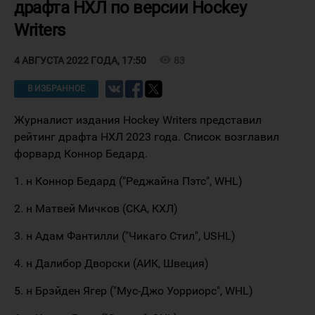
драфта НХЛ по версии Hockey
Writers
visibility
83
4 АВГУСТА 2022 ГОДА, 17:50
В ИЗБРАННОЕ
Журналист издания Hockey Writers представил
рейтинг драфта НХЛ 2023 года. Список возглавил
форвард Коннор Бедард.
1. н Коннор Бедард ("Реджайна Пэтс", WHL)
2. н Матвей Мичков (СКА, КХЛ)
3. н Адам Фантилли ("Чикаго Стил", USHL)
4. н Далибор Дворски (АИК, Швеция)
5. н Брэйден Ягер ("Мус-Джо Уорриорс", WHL)