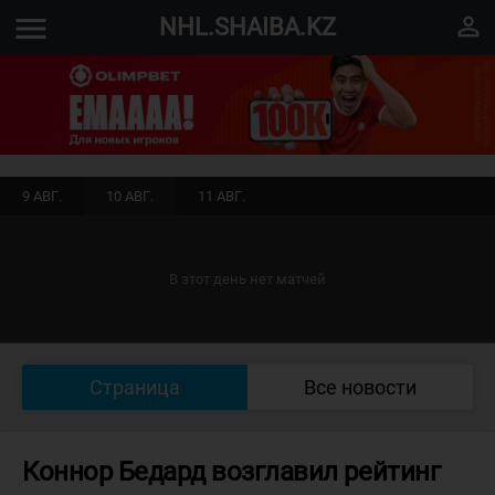
menu
perm_identity
NHL.SHAIBA.KZ
9 АВГ.
10 АВГ.
11 АВГ.
В этот день нет матчей
Страница
Все новости
Коннор Бедард возглавил рейтинг