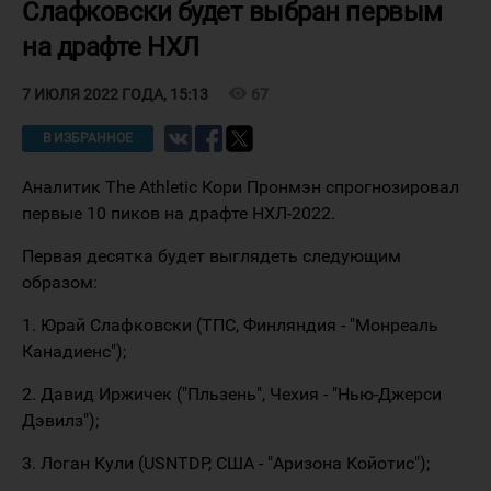
Слафковски будет выбран первым
на драфте НХЛ
visibility
67
7 ИЮЛЯ 2022 ГОДА, 15:13
В ИЗБРАННОЕ
Аналитик The Athletic Кори Пронмэн спрогнозировал
первые 10 пиков на драфте НХЛ-2022.
Первая десятка будет выглядеть следующим
образом:
1. Юрай Слафковски (ТПС, Финляндия - "Монреаль
Канадиенс");
2. Давид Иржичек ("Пльзень", Чехия - "Нью-Джерси
Дэвилз");
3. Логан Кули (USNTDP, США - "Аризона Койотис");