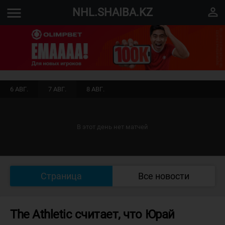
menu
perm_identity
NHL.SHAIBA.KZ
6 АВГ.
7 АВГ.
8 АВГ.
В этот день нет матчей
Страница
Все новости
The Athletic считает, что Юрай