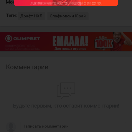
Монреале.
Теги:
Драфт НХЛ
Слафковски Юрай
Комментарии
Будьте первым, кто оставит комментарий!