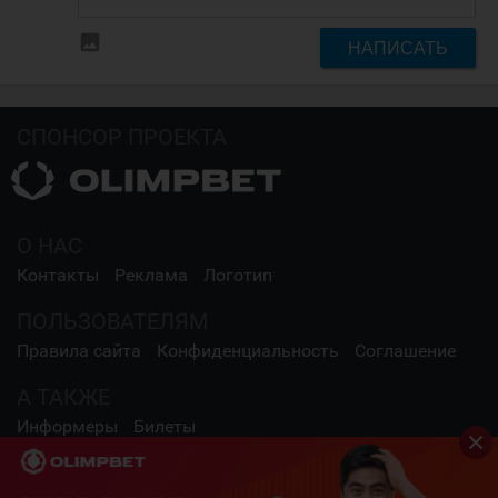
insert_photo
НАПИСАТЬ
СПОНСОР ПРОЕКТА
О НАС
Контакты
Реклама
Логотип
ПОЛЬЗОВАТЕЛЯМ
Правила сайта
Конфиденциальность
Соглашение
А ТАКЖЕ
Информеры
Билеты
СОЦИАЛЬНЫЕ СЕТИ