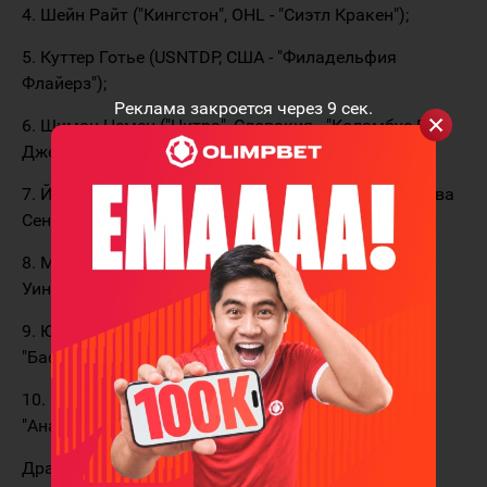
4. Шейн Райт ("Кингстон", OHL - "Сиэтл Кракен");
5. Куттер Готье (USNTDP, США - "Филадельфия
Флайерз");
Реклама закроется через
9
сек.
6. Шимон Немец ("Нитра", Словакия - "Коламбус Блю
Джекетс");
7. Йоаким Кемелл ("Ювяскюля", Финляндия - "Оттава
Сенаторз");
8. Марко Каспер ("Регле", Швеция - "Детройт Ред
Уингз");
9. Юнатан Леккеримяки ("Юргорден", Швеция -
"Баффало Сейбрз");
10. Кевин Корчински ("Сиэтл Тандербердс", WHL -
"Анахайм Дакс").
Драфт НХЛ 2022 года пройдет с 7 по 8 июля в