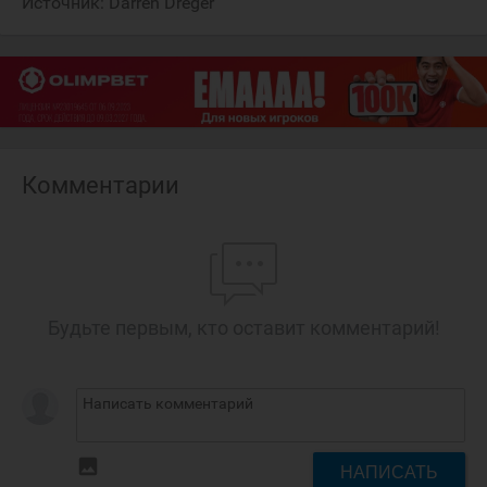
Источник:
Darren Dreger
Комментарии
Будьте первым, кто оставит комментарий!
insert_photo
НАПИСАТЬ