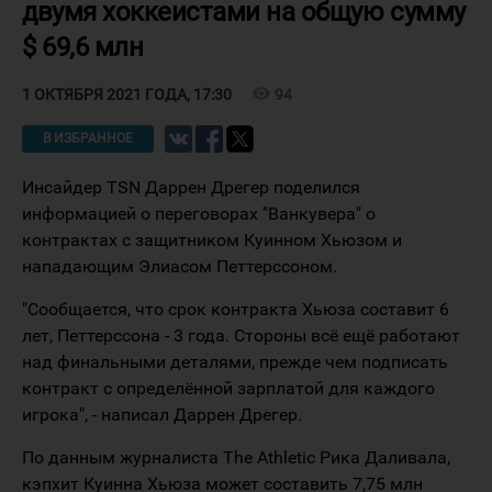
двумя хоккеистами на общую сумму
$ 69,6 млн
visibility
94
1 ОКТЯБРЯ 2021 ГОДА, 17:30
В ИЗБРАННОЕ
Инсайдер TSN Даррен Дрегер поделился
информацией о переговорах "Ванкувера" о
контрактах с защитником Куинном Хьюзом и
нападающим Элиасом Петтерссоном.
"Сообщается, что срок контракта Хьюза составит 6
лет, Петтерссона - 3 года. Стороны всё ещё работают
над финальными деталями, прежде чем подписать
контракт с определённой зарплатой для каждого
игрока", - написал Даррен Дрегер.
По данным журналиста The Athletic Рика Даливала,
кэпхит Куинна Хьюза может составить 7,75 млн