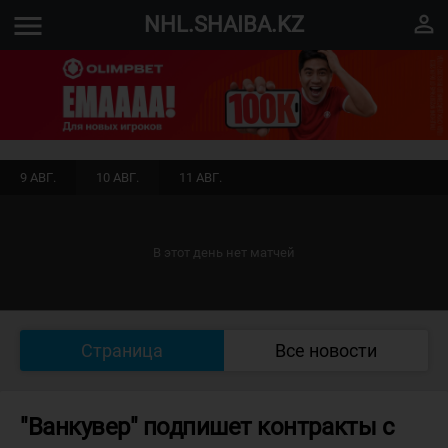
menu
perm_identity
NHL.SHAIBA.KZ
9 АВГ.
10 АВГ.
11 АВГ.
В этот день нет матчей
Страница
Все новости
"Ванкувер" подпишет контракты с