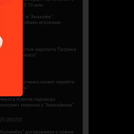
зарплатой $ 13 млн
"Монреаль" и "Анахайм"
произвели обмен игроками
27 ИЮЛЯ
Стала известна зарплата Патрика
Кейна в "Чикаго"
26 ИЮЛЯ
Кирилл Марченко может перейти
в "Монреаль"
Никита Клёпов подписал
контракт новичка с "Анахаймом"
25 ИЮЛЯ
"Коламбус" договорился о новом