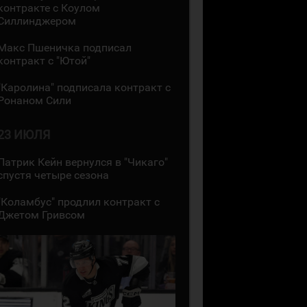
контракте с Коулом
Силлинджером
Макс Пшеничка подписал
контракт с "Ютой"
"Каролина" подписала контракт с
Ронаном Сили
23 ИЮЛЯ
Патрик Кейн вернулся в "Чикаго"
спустя четыре сезона
"Коламбус" продлил контракт с
Джетом Гривсом