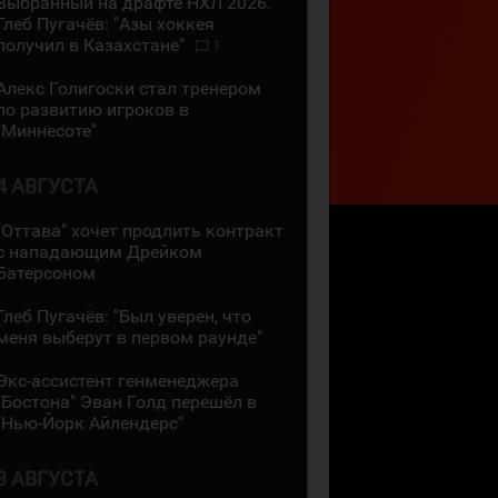
Выбранный на драфте НХЛ 2026.
Глеб Пугачёв: "Азы хоккея
получил в Казахстане"
1
Алекс Голигоски стал тренером
по развитию игроков в
"Миннесоте"
4 АВГУСТА
"Оттава" хочет продлить контракт
с нападающим Дрейком
Батерсоном
Глеб Пугачёв: "Был уверен, что
меня выберут в первом раунде"
Экс-ассистент генменеджера
"Бостона" Эван Голд перешёл в
"Нью-Йорк Айлендерс"
3 АВГУСТА