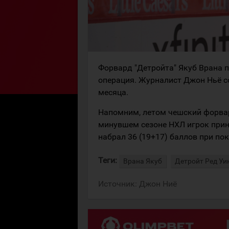
Форвард "Детройта" Якуб Врана п
операция. Журналист Джон Ньё с
месяца.
Напомним, летом чешский форвард
минувшем сезоне НХЛ игрок прин
набрал 36 (19+17) баллов при пок
Теги:
Врана Якуб
Детройт Ред Уи
Источник:
Джон Ниё