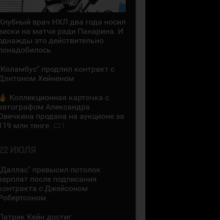
Клубный врач НХЛ два года носил
виски на матчи ради Панарина. И
однажды это действительно
понадобилось
"Коламбус" продлил контракт с
Дэнтоном Хейненом
Коллекционная карточка с
автографом Александра
Овечкина продана на аукционе за
119 млн тенге
1
22 ИЮЛЯ
"Даллас" превысил потолок
зарплат после подписания
контракта с Джейсоном
Робертсоном
Патрик Кейн достиг