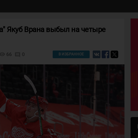
" Якуб Врана выбыл на четыре
isibility
66
0
comment
В ИЗБРАННОЕ