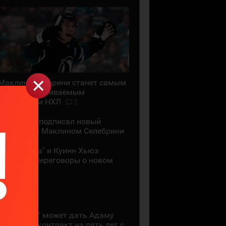
Маклин Селебрини станет самым
высокооплачиваемым
хоккеистом НХЛ
2
"Сан-Хосе" подписал новый
контракт с Маклином Селебрини
"Миннесота" и Куинн Хьюз
проведут переговоры о новом
контракте
28 ИЮЛЯ
"Коламбус" может дать Адаму
Фантилли контракт на пять лет с