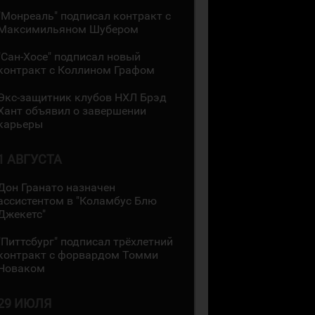
"Монреаль" подписал контракт с
Максимильяном Шубером
"Сан-Хосе" подписал новый
контракт с Коллином Графом
Экс-защитник клубов НХЛ Брэд
Хант объявил о завершении
карьеры
1 АВГУСТА
Дон Гранато назначен
ассистентом в "Коламбус Блю
Джекетс"
"Питтсбург" подписал трёхлетний
контракт с форвардом Томми
Новаком
29 ИЮЛЯ