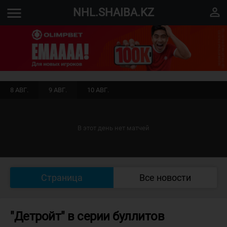
menu
perm_identity
NHL.SHAIBA.KZ
8 АВГ.
9 АВГ.
10 АВГ.
В этот день нет матчей
Страница
Все новости
"Детройт" в серии буллитов