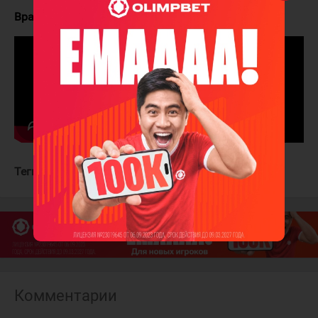
Вратари:
Ланкинен - Грайсс (Пикар, 30:14 - 60:00)
Теги:
Чикаго Блэкхокс
Детройт Ред Уингз
Комментарии