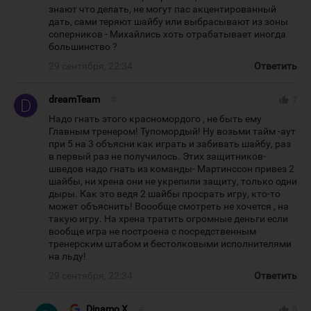
знают что делать, не могут пас акцентированный
дать, сами теряют шайбу или выбрасывают из зоны
соперников - Михайлись хоть отрабатывает иногда
большинство ?
29 сентября, 22:34
Ответить
dreamTeam
#
thumb_up
7
Надо гнать этого красномордого , не быть ему
Главным тренером! Тупомордый! Ну возьми тайм -аут
при 5 на 3 объясни как играть и забивать шайбу, раз
в первый раз не получилось. Этих защитников-
шведов надо гнать из команды- Мартинссон привез 2
шайбы, ни хрена они не укрепили защиту, только одни
дыры. Как это ведя 2 шайбы просрать игру, кто-то
может объяснить! Воообще смотреть не хочется , на
такую игру. На хрена тратить огромные деньги если
вообще игра не построена с посредственным
тренерским штабом и бестолковыми исполнителями
на льду!
29 сентября, 22:34
Ответить
Dinamo X
#
thumb_up
5