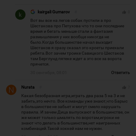
kairgali Gumarov
#
thumb_up
0
Вот вы все на легов собак пустили а про
Шестакова про Петухова что то они последние
время и бегать меньше стали а фантазия
размышления у них вообще никогда не
было.Когда большинстве начал выходит
Шестаков я сразу сказал это кроеты приехали
ребята.Вот зачем троике Савицкого Шестаков
там Берглунд пятеке ждет а это все за ворота
прячется.
30 сентября, 08:01
Ответить
Nurata
#
thumb_up
7
Какая безобразная игра,играть два раза 5 на 3 и не
забить,это нечто. Все команды уже знают,что Барыс
в большинстве не забьет и могут смело нарушать
правила. И зачем Дица выпускают в большинстве, он
же может только шмалять по воротам,игроки не
знают что делать в большинстве,нет наигранных
комбинаций.Такой хоккей нам не нужен.