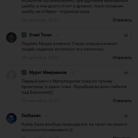
Играли не организованно, при удалении выкидывай
шайбу, а они долго стоят и думают, пока соперник
шайбу не отберет - странная игра
29 сентября, 22:31
Ответить
Great Turan
#
thumb_up
3
Пашнин Мудак конечно! Гнида спецом калечит
людей, надеюсь встряхнут его лампочку
29 сентября, 22:32
Ответить
Мурат Меирманов
#
thumb_up
2
Первый матч с Металлургом тоже по тупому
проиграли, и здесь тоже - Воробьев во всю стебется
над Барысом(((
29 сентября, 22:32
Ответить
DaStaaan
#
thumb_up
1
Күйеу бала вообще зазвездился, не тянет на самого
высокооплачиваемого ((