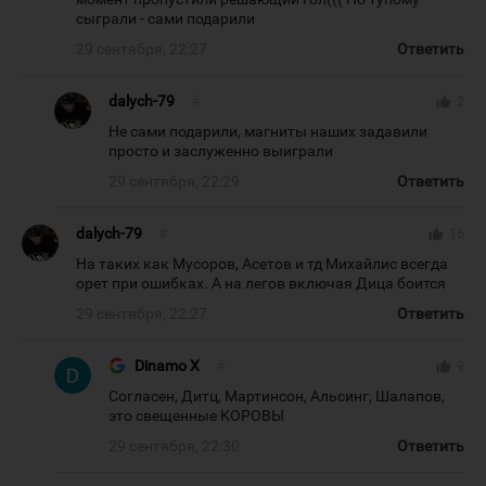
сыграли - сами подарили
29 сентября, 22:27
Ответить
dalych-79
#
thumb_up
2
Не сами подарили, магниты наших задавили
просто и заслуженно выиграли
29 сентября, 22:29
Ответить
dalych-79
#
thumb_up
16
На таких как Мусоров, Асетов и тд Михайлис всегда
орет при ошибках. А на легов включая Дица боится
29 сентября, 22:27
Ответить
Dinamo X
#
thumb_up
9
Согласен, Дитц, Мартинсон, Альсинг, Шалапов,
это свещенные КОРОВЫ
29 сентября, 22:30
Ответить