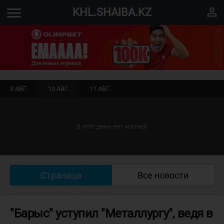
menu
perm_identity
KHL.SHAIBA.KZ
9 АВГ.
10 АВГ.
11 АВГ.
В этот день нет матчей
Страница
Все новости
"Барыс" уступил "Металлургу", ведя в