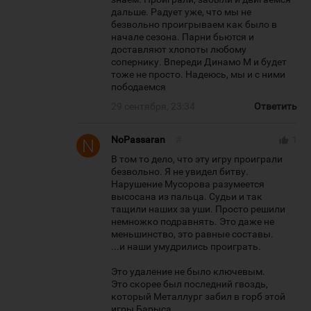
дальше. Радует уже, что мы не
безвольно проигрываем как было в
начале сезона. Парни бьются и
доставляют хлопоты любому
сопернику. Впереди Динамо М и будет
тоже не просто. Надеюсь, мы и с ними
пободаемся
29 сентября, 23:34
Ответить
NoPassaran
#
thumb_up
1
В том то дело, что эту игру проиграли
безвольно. Я не увидел битву.
Нарушение Мусорова разумеется
высосана из пальца. Судьи и так
тащили наших за уши. Просто решили
немножко подравнять. Это даже не
меньшинство, это равные составы.
...и наши умудрились проиграть.
Это удаление не было ключевым.
Это скорее был последний гвоздь,
который Металлург забил в горб этой
игры Барыса.