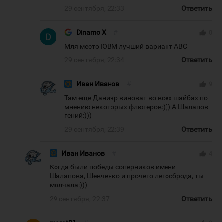
29 сентября, 22:33
Ответить
Dinamo X
#
thumb_up
0
Мля место ЮВМ лучший вариант АВС
29 сентября, 22:34
Ответить
Иван Иванов
#
thumb_up
9
Там еще Данияр виноват во всех шайбах по
мнению некоторых флюгеров:))) А Шалапов
гений:)))
29 сентября, 22:39
Ответить
Иван Иванов
#
thumb_up
4
Когда были победы соперников имени
Шалапова, Шевченко и прочего легосброда, ты
молчала:)))
29 сентября, 22:37
Ответить