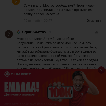
Сам ты дно. Мозгов вообще нет? Пропил свои
последние извилины? Ты думай прежде чем
всякую ересь, легофил
29 сентября, 22:57
Ответить
Серик Ахметов
#
thumb_up
3
Мусоров, подвёл А там было вообще
нарушение...Магнитка по игре мощнее намного
Барыса Это как бразильцы в футболе времён Пеле,
мы забьем всё равно больше чем вы Большинство
надо реализовывать, такой момент Петухов на
пятачке не реализовал Ему Старый такой пас отдал
Почему не наигрывать в большинстве такое звено,
как Асетов-Берглунд-Савицкий Ведь в игре с ЦСКА
они по-моему 2 гола организовали Ну не получается у
этих, попробуй тех Ведь надо использовать всякие
варианты Столько играли 5 на 3 и ничего не забить,
ну это позор...
29 сентября, 22:36
Ответить
Иван Иванов
#
thumb_up
3