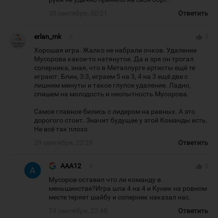
30 сентября, 00:21
Ответить
erlan_mk
#
thumb_up
5
Хорошая игра. Жалко не набрали очков. Удаление
Мусорова какое-то натянутое. Да и зря он трогал
соперника, зная, что в Металлурге артисты ещё те
играют. Блин, 3:3, играем 5 на 3, 4 на 3 ещё две с
лишним минуты и такое глупое удаление. Ладно,
спишем на молодость и неопытность Мусорова.
Самое главное бились с лидером на равных. А это
дорогого стоит. Значит будущее у этой Команды есть.
Не всё так плохо
29 сентября, 22:29
Ответить
AAA12
#
thumb_up
3
Мусоров оставил что ли команду в
меньшинстве?Игра шла 4 на 4 и Куник на ровном
месте теряет шайбу и соперник наказал нас.
29 сентября, 22:48
Ответить