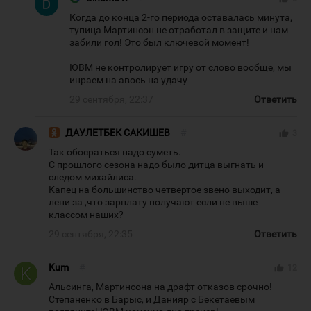
Когда до конца 2-го периода оставалась минута,
тупица Мартинсон не отработал в защите и нам
забили гол! Это был ключевой момент!
ЮВМ не контролирует игру от слово вообще, мы
инраем на авось на удачу
29 сентября, 22:37
Ответить
ДАУЛЕТБЕК САКИШЕВ
#
thumb_up
3
Так обосраться надо суметь.
С прошлого сезона надо было дитца выгнать и
следом михайлиса.
Капец на большинство четвертое звено выходит, а
лени за ,что зарплату получают если не выше
классом наших?
29 сентября, 22:35
Ответить
Kum
#
thumb_up
12
Альсинга, Мартинсона на драфт отказов срочно!
Степаненко в Барыс, и Данияр с Бекетаевым