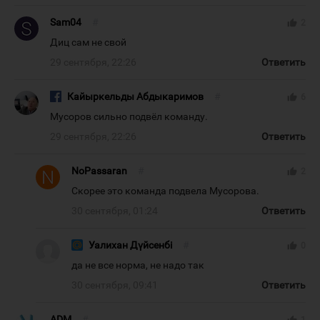
Sam04
#
thumb_up
2
Диц сам не свой
29 сентября, 22:26
Ответить
Кайыркельды Абдыкаримов
#
thumb_up
6
Мусоров сильно подвёл команду.
29 сентября, 22:26
Ответить
NoPassaran
#
thumb_up
2
Скорее это команда подвела Мусорова.
30 сентября, 01:24
Ответить
Уалихан Дүйсенбі
#
thumb_up
0
да не все норма, не надо так
30 сентября, 09:41
Ответить
ADM
#