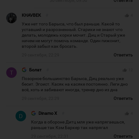
30 сентября, 09:50
Ответить
KHAVBEK
#
thumb_up
4
Уже нет того Барыса, что был раньше. Какой то
уставший и разрозненный. Старики не знают что
делать, молодежь корки мочит. Диц и Старый уже
ничем не могут помочь команде. Один пижонит,
второй забыл как бросать.
29 сентября, 22:29
Ответить
Болат
#
thumb_up
12
Позорное большинство Барыса, Диц реально уже
бесит. Эгоист. Касяк на касяке постоянно. Леги дно
всё, хоть и забивают иногда, тренер дно из дна
29 сентября, 22:29
Ответить
Dinamo X
#
thumb_up
4
Когда в обороне Дитц мля уже напрягаешься,
раньше так Кэм Баркер так напрягал
29 сентября, 22:31
Ответить