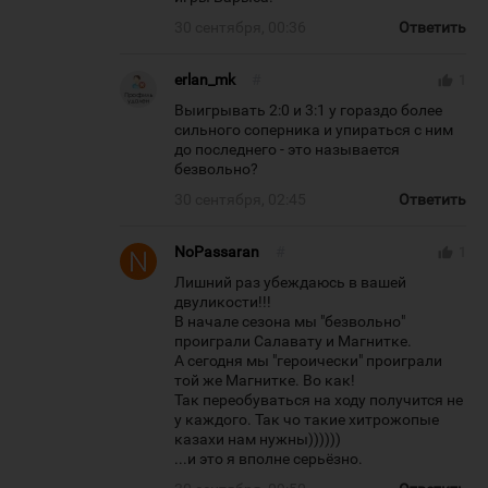
30 сентября, 00:36
Ответить
erlan_mk
#
thumb_up
1
Выигрывать 2:0 и 3:1 у гораздо более
сильного соперника и упираться с ним
до последнего - это называется
безвольно?
30 сентября, 02:45
Ответить
NoPassaran
#
thumb_up
1
Лишний раз убеждаюсь в вашей
двуликости!!!
В начале сезона мы "безвольно"
проиграли Салавату и Магнитке.
А сегодня мы "героически" проиграли
той же Магнитке. Во как!
Так переобуваться на ходу получится не
у каждого. Так чо такие хитрожопые
казахи нам нужны))))))
...и это я вполне серьёзно.