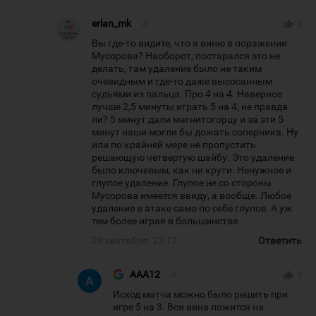
erlan_mk
#
thumb_up
5
Вы где-то видите, что я виню в поражении
Мусорова? Наоборот, постарался это не
делать, там удаление было не таким
очевидным и где-то даже высосанным
судьями из пальца. Про 4 на 4. Наверное
лучше 2,5 минуты играть 5 на 4, не правда
ли? 5 минут дали магнитогорцу и за эти 5
минут наши могли бы дожать соперника. Ну
или по крайней мере не пропустить
решающую четвертую шайбу. Это удаление
было ключевым, как ни крути. Ненужное и
глупое удаление. Глупое не со стороны
Мусорова имеется ввиду, а вообще. Любое
удаление в атаке само по себе глупое. А уж
тем более играя в большинстве
29 сентября, 23:12
Ответить
AAA12
#
thumb_up
3
Исход матча можно было решить при
игре 5 на 3. Вся вина ложится на