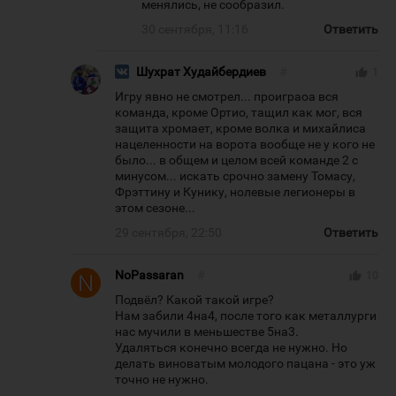
менялись, не сообразил.
30 сентября, 11:16
Ответить
Шухрат Худайбердиев
#
thumb_up
1
Игру явно не смотрел... проиграоа вся
команда, кроме Ортио, тащил как мог, вся
защита хромает, кроме волка и михайлиса
нацеленности на ворота вообще не у кого не
было... в общем и целом всей команде 2 с
минусом... искать срочно замену Томасу,
Фрэттину и Кунику, нолевые легионеры в
этом сезоне...
29 сентября, 22:50
Ответить
NoPassaran
#
thumb_up
10
Подвёл? Какой такой игре?
Нам забили 4на4, после того как металлурги
нас мучили в меньшестве 5на3.
Удаляться конечно всегда не нужно. Но
делать виноватым молодого пацана - это уж
точно не нужно.