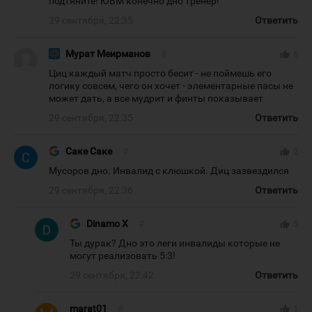
подтяните! ЮВМ конечно дно тренер!
29 сентября, 22:35
Ответить
Мурат Меирманов
#
thumb_up
6
Циц каждый матч просто бесит - не поймешь его
логику совсем, чего он хочет - элементарные пасы не
может дать, а все мудрит и финты показывает
29 сентября, 22:35
Ответить
Саке Саке
#
thumb_up
2
Мусоров дно. Инвалид с клюшкой. Диц зазвездился
29 сентября, 22:36
Ответить
Dinamo X
#
thumb_up
5
Ты дурак? Дно это леги инвалиды которые не
могут реализовать 5:3!
29 сентября, 22:42
Ответить
marat01
#
thumb_up
1