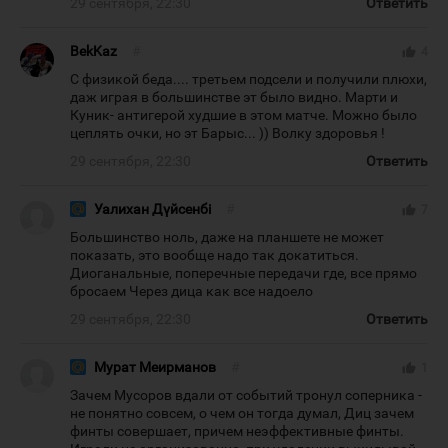
29 сентября, 22:30
Ответить
BekKaz
#
thumb_up
4
С физикой беда.... третьем подсели и получили плюхи,
даж играя в большинстве эт было видно. Марти и
Куник- антигерой худшие в этом матче. Можно было
цеплять очки, но эт Барыс... )) Волку здоровья !
29 сентября, 22:30
Ответить
Уалихан Дүйсенбі
#
thumb_up
7
Большинство ноль, даже на планшете не может
показать, это вообще надо так докатиться.
Диоганальные, поперечные передачи где, все прямо
бросаем Через дица как все надоело
29 сентября, 22:30
Ответить
Мурат Меирманов
#
thumb_up
1
Зачем Мусоров вдали от событий тронул соперника -
не понятно совсем, о чем он тогда думал, Диц зачем
финты совершает, причем неэффективные финты.