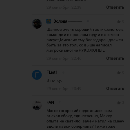
29 сентября, 22:39
Ответить
Володя ------------
#
thumb_up
0
Шаянов очень хороший тактик,многое в
команде и в прошлом году и в этом он
рисует,Михалис ему благодарен должен
быть за это,только выше написал
я.игроки многие РУКОЖОПЫЕ
29 сентября, 22:46
Ответить
FList1
#
thumb_up
0
В точку.
29 сентября, 23:49
Ответить
FAN
#
thumb_up
3
Магнитогорский подставился сам,
въехал сбоку, единственно, Максу
опыта не хватило..зачем катил на смену
вдоль лавки соперника? Те же тоже