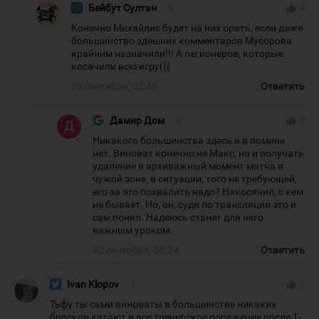
Бейбут Султан
#
thumb_up
4
Конечно Михайлис будет на них орать, если даже
большинство здешних комментаров Мусорова
крайним назначили!!! А легионеров, которые
косячили всю игру(((
29 сентября, 22:40
Ответить
Дамир Дом
#
thumb_up
0
Никакого большинства здесь и в помине
нет. Виноват конечно не Макс, но и получать
удаление в архиважный момент матча в
чужой зоне, в ситуации, того не требующей,
его за это похвалить надо? Накосячил, с кем
не бывает. Но, он, судя по трансляции это и
сам понял. Надеюсь станет для него
важным уроком.
30 сентября, 00:24
Ответить
Ivan Klopov
#
thumb_up
2
Тьфу ты сами виноваты в большинстве никаких
бросков катают и все тренерское поражение после 1-