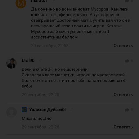
marat01
#
thumb_up
8
Да конечно во всем виноват Мусоров. Как леги
косячат - легофилы молчат. А тут парниша
отыгрывает достойный матч, учитывая что он и
весь прошлый сезон почти не играл. Кстати,
Мусоров за 6 смен успел отметиться 1
ассистентским баллом
29 сентября, 22:53
Ответить
Ural90
#
thumb_up
6
Вели в счёте 3-1 но не дотерпели
Сказался класс магнитки, игроки помастеровитей
Волк почитав негатив про себя начал показывать
зубы
29 сентября, 22:25
Ответить
Уалихан Дүйсенбі
#
thumb_up
9
Михайлис Дно
29 сентября, 22:26
Ответить