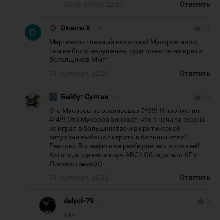
29 сентября, 22:53
Ответить
Dinamo X
#
thumb_up
11
Мартинсон главный косячник! Мусоров норм,
там не было нарушения, судя повелся на крики
болелщиков Ммг!
29 сентября, 22:28
Ответить
Бейбут Султан
#
thumb_up
13
Это Мусоров не реализовал 5*3!!! И пропустил
4*4!!! Это Мусоров виноват, что с начала сезона
не играл в большинстве и в критической
ситуации выбежал играть в большинстве?
Реально Вы нефига не разбираетесь в хоккее!!
Кстати, а где мега коуч АВС!! Обладатель КГ с
Локомотивом)))
29 сентября, 22:32
Ответить
dalych-79
#
thumb_up
3
+++