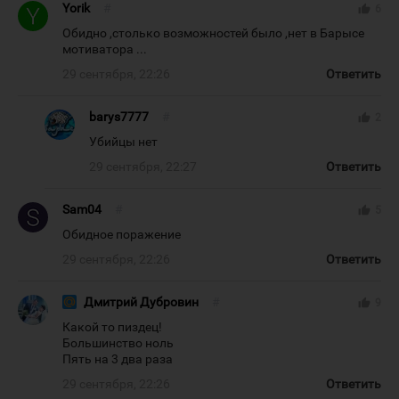
Yorik
#
thumb_up
6
Обидно ,столько возможностей было ,нет в Барысе
мотиватора ...
29 сентября, 22:26
Ответить
barys7777
#
thumb_up
2
Убийцы нет
29 сентября, 22:27
Ответить
Sam04
#
thumb_up
5
Обидное поражение
29 сентября, 22:26
Ответить
Дмитрий Дубровин
#
thumb_up
9
Какой то пиздец!
Большинство ноль
Пять на 3 два раза
29 сентября, 22:26
Ответить