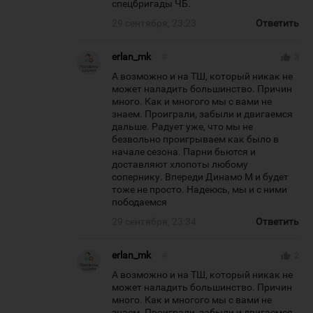
спецбригады ЧБ.
29 сентября, 23:23
Ответить
erlan_mk
#
thumb_up
3
А возможно и на ТШ, который никак не
может наладить большинство. Причин
много. Как и многого мы с вами не
знаем. Проиграли, забыли и двигаемся
дальше. Радует уже, что мы не
безвольно проигрываем как было в
начале сезона. Парни бьются и
доставляют хлопоты любому
сопернику. Впереди Динамо М и будет
тоже не просто. Надеюсь, мы и с ними
пободаемся
29 сентября, 23:34
Ответить
erlan_mk
#
thumb_up
2
А возможно и на ТШ, который никак не
может наладить большинство. Причин
много. Как и многого мы с вами не
знаем. Проиграли, забыли и двигаемся