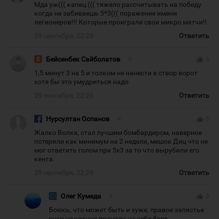
Мда уж((( капец ((( тяжело рассчитывать на победу
когда не забиваешь 5*3((( поражение имени
легионеров!!! Которые проиграли свои микро матчи!!
29 сентября, 22:28
Ответить
Бейсенбек Сайболатов
#
thumb_up
5
1,5 минут 3 на 5 и толком не нанести в створ ворот
хотя бы это умудриться надо
29 сентября, 22:29
Ответить
Нурсултан Оспанов
#
thumb_up
6
Жалко Волка, стал лучшим бомбардиром, наверное
потеряли как минимум на 2 недели, мешок Диц что не
мог ответить голом при 5х3 за то что вырубили его
кента.
29 сентября, 22:29
Ответить
Олег Кумеда
#
thumb_up
0
Боюсь, что может быть и хуже, правое запястье
руки не удачно приняло на себя борт..