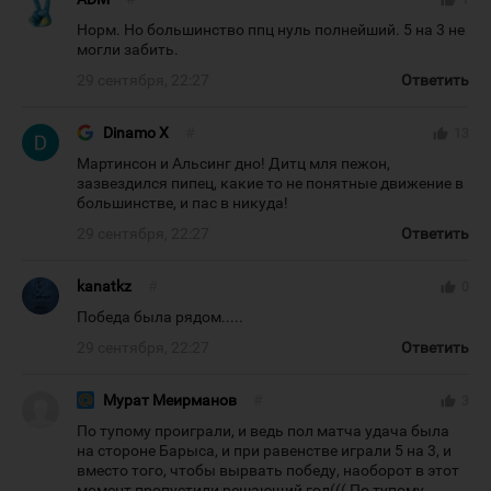
thumb_up
1
Норм. Но большинство ппц нуль полнейший. 5 на 3 не
могли забить.
29 сентября, 22:27
Ответить
Dinamo X
#
thumb_up
13
Мартинсон и Альсинг дно! Дитц мля пежон,
зазвездился пипец, какие то не понятные движение в
большинстве, и пас в никуда!
29 сентября, 22:27
Ответить
kanatkz
#
thumb_up
0
Победа была рядом.....
29 сентября, 22:27
Ответить
Мурат Меирманов
#
thumb_up
3
По тупому проиграли, и ведь пол матча удача была
на стороне Барыса, и при равенстве играли 5 на 3, и
вместо того, чтобы вырвать победу, наоборот в этот
момент пропустили решающий гол((( По тупому