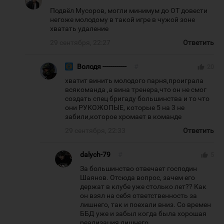
Подвёл Мусоров, могли минимум до ОТ довести
негоже молодому в такой игре в чужой зоне
хватать удаление
29 сентября, 22:27
Ответить
Володя ------------
#
thumb_up
20
хватит винить молодого парня,проиграла
всякоманда ,а вина тренера,что он не смог
создать спец бригаду большинства и то что
они РУКОЖОПЫЕ, которые 5 на 3 не
забили,которое хромает в команде
29 сентября, 22:33
Ответить
dalych-79
#
thumb_up
5
За большинство отвечает господин
Шаянов. Отсюда вопрос, зачем его
держат в клубе уже столько лет?? Как
он взял на себя ответственность за
лишнего, так и поехали вниз. Со времен
ББД уже и забыл когда была хорошая
реализация лишнего