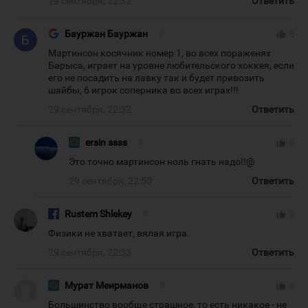
29 сентября, 22:32
Ответить
Бауржан Бауржан
#
thumb_up
6
Мартинсон косячник номер 1, во всех пораженях
Барыса, играет на уровне любительского хоккея, если
его не посадить на лавку так и будет привозить
шайбы, 6 игрок соперника во всех играх!!!
29 сентября, 22:32
Ответить
ersin ssss
#
thumb_up
0
Это точно мартинсон ноль гнать надо!!@
29 сентября, 22:50
Ответить
Rustem Shlekey
#
thumb_up
2
Физики не хватает, вялая игра.
29 сентября, 22:33
Ответить
Мурат Меирманов
#
thumb_up
4
Большинство вообще страшное, то есть никакое - не