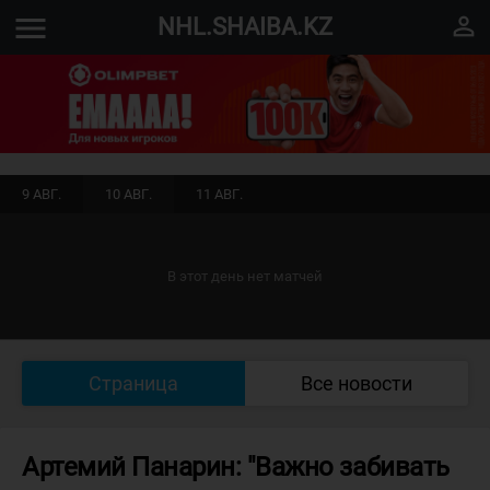
menu
perm_identity
NHL.SHAIBA.KZ
9 АВГ.
10 АВГ.
11 АВГ.
В этот день нет матчей
Страница
Все новости
Артемий Панарин: "Важно забивать