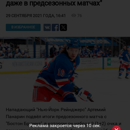
даже в предсезонных матчах"
visibility
76
29 СЕНТЯБРЯ 2021 ГОДА, 16:41
В ИЗБРАННОЕ
Нападающий "Нью-Йорк Рейнджерс" Артемий
Панарин подвёл итоги предсезонного матча с
"Бостон Брюинз", в котором он набрал 3 (1+2) очка и
Реклама закроется через
10
сек.