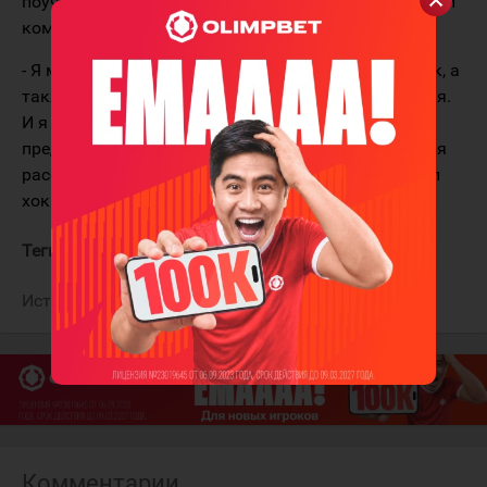
поучаствовал в каждой из заброшенных шайб своей
команды.
- Я много работаю над кардио и завершением атак, а
также над передачами, которые вы видели сегодня.
И я всегда считал, что забивать важно даже в
предсезонных матчах. Если этого не делать, нельзя
рассчитывать на победу в самом сезоне, - отметил
хоккеист.
Теги:
Панарин Артемий
Нью-Йорк Рейнджерс
Источник:
NY Post
Комментарии