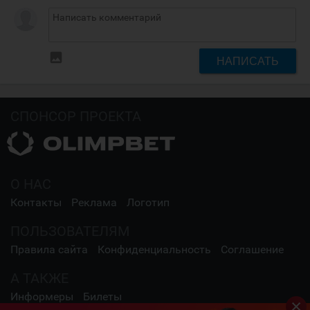
insert_photo
НАПИСАТЬ
СПОНСОР ПРОЕКТА
О НАС
Контакты
Реклама
Логотип
ПОЛЬЗОВАТЕЛЯМ
Правила сайта
Конфиденциальность
Соглашение
А ТАКЖЕ
Информеры
Билеты