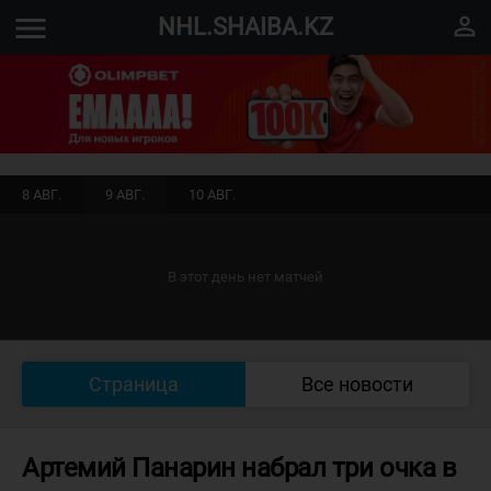
menu
perm_identity
NHL.SHAIBA.KZ
8 АВГ.
9 АВГ.
10 АВГ.
В этот день нет матчей
Страница
Все новости
Артемий Панарин набрал три очка в