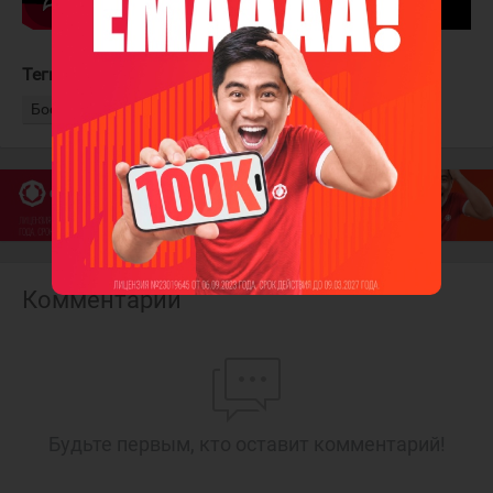
Теги:
Панарин Артемий
Нью-Йорк Рейнджерс
Бостон Брюинз
Комментарии
Будьте первым, кто оставит комментарий!