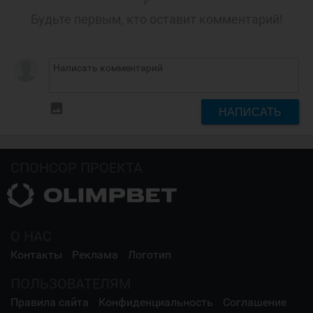
Будьте первым, кто оставит комментарий!
insert_photo
НАПИСАТЬ
СПОНСОР ПРОЕКТА
О НАС
Контакты
Реклама
Логотип
ПОЛЬЗОВАТЕЛЯМ
Правила сайта
Конфиденциальность
Соглашение