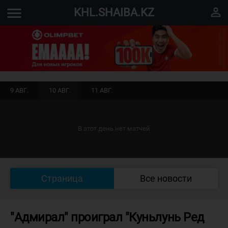
menu
perm_identity
KHL.SHAIBA.KZ
9 АВГ.
10 АВГ.
11 АВГ.
В этот день нет матчей
Страница
Все новости
"Адмирал" проиграл "Куньлунь Ред