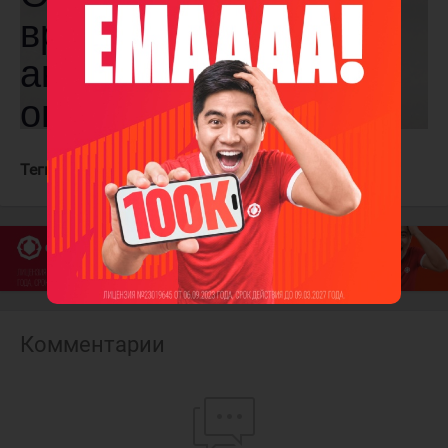
Теги:
Куньлунь Ред Стар
Адмирал
Комментарии