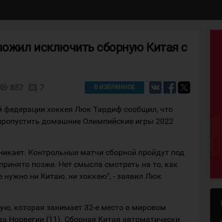
ожил исключить сборную Китая с
isibility
857
7
comment
В ИЗБРАННОЕ
 федерации хоккея Люк Тардиф сообщил, что
 пропустить домашние Олимпийские игры 2022
зникает. Контрольные матчи сборной пройдут под
ринято позже. Нет смысла смотреть на то, как
 нужно ни Китаю, ни хоккею", - заявил Люк
ую, которая занимает 32-е место в мировом
а Норвегии (11). Сборная Китая автоматически