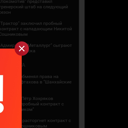
"Локомотив" представил
тренерский штаб на следующий
сезон
"Трактор" заключил пробный
контракт с нападающим Никитой
Сошниковым
"Адмирал" и "Металлург" сыграют
на Кубке Минска
5 АВГУСТА
"Ак Барс" обменял права на
Амира Мифтахова в "Шанхайские
Драконы"
36-летний Пётр Хохряков
подписал пробный контракт с
"Нефтехимиком"
"Адмирал" расторгнет контракт с
Никитой Сошниковым