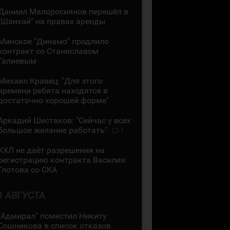
Даниил Малоросиянов перешёл в
"Шанхай" на правах аренды
Минское "Динамо" продлило
контракт со Станиславом
Галиевым
Михаил Кравец: "Для этого
времени ребята находятся в
достаточно хорошей форме"
Аркадий Шестаков: "Сейчас у всех
большое желание работать"
1
КХЛ не даёт разрешения на
регистрацию контракта Василия
Глотова со СКА
1 АВГУСТА
"Адмирал" поместил Никиту
Сошникова в список отказов