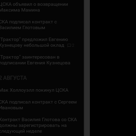
ЦСКА объявил о возвращении
Максима Мамина
СКА подписал контракт с
Василием Глотовым
"Трактор" предложил Евгению
Кузнецову небольшой оклад
2
"Трактор" заинтересован в
подписании Евгения Кузнецова
2 АВГУСТА
Мак Холлоуэлл покинул ЦСКА
СКА подписал контракт с Сергеем
Ивановым
Контракт Василия Глотова со СКА
должны зарегистрировать на
следующей неделе