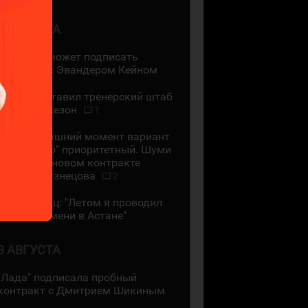
4 АВГУСТА
"Ак Барс" может подписать
контракт с Эвандером Кейном
СКА представил тренерский штаб
на новый сезон
1
На сегодняшний момент вариант
с "Сибирью" приоритетный. Шуми
Бабаев - о новом контракте
Евгения Кузнецова
2
Даррен Диц: "Летом я проводил
много времени в Астане"
3 АВГУСТА
"Лада" подписала пробный
контракт с Дмитрием Шикиным