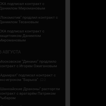
СКА подписал контракт с
Даниилом Миромановым
"Локомотив" продлил контракт с
Даниилом Тесановым
СКА подписал контракт с
защитником Даниилом
Миромановым
6 АВГУСТА
Московское "Динамо" продлило
контракт с Игорем Ожигановым
"Адмирал" подписал контракт с
экс-игроком "Барыса"
2
"Шанхайские Драконы" расторгли
контракт с вратарём Патриком
Рыбаром