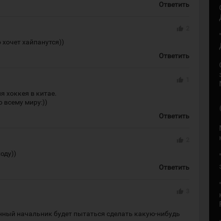
Ответить
thumb_up
2
хочет хайпанутся))
Ответить
thumb_up
1
я хоккея в китае.
 всему миру:))
Ответить
thumb_up
2
оду))
Ответить
thumb_up
3
нный начальник будет пытаться сделать какую-нибудь