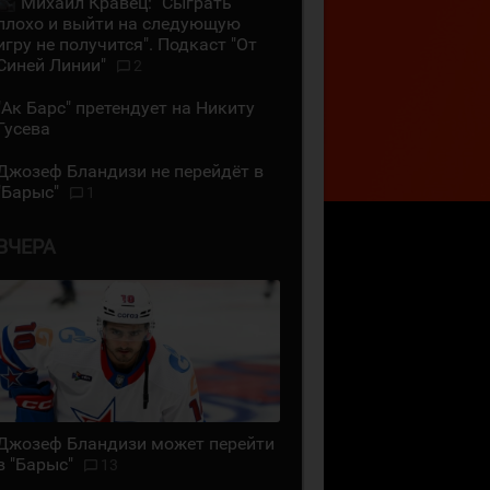
Михаил Кравец: "Сыграть
плохо и выйти на следующую
игру не получится". Подкаст "От
Синей Линии"
2
"Ак Барс" претендует на Никиту
Гусева
Джозеф Бландизи не перейдёт в
"Барыс"
1
ВЧЕРА
Джозеф Бландизи может перейти
в "Барыс"
13