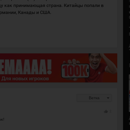
у как принимающая страна. Китайцы попали в
ермании, Канады и США.
arrow_drop_down
Ветка
thumb_up
2
ак!
!