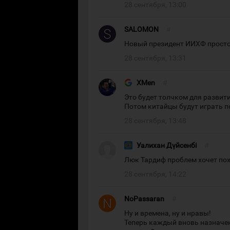
28 сентября, 13:00
SALOMON
#
Новый президент ИИХФ просто 
28 сентября, 13:31
XMen
#
Это будет толчком для развити
Потом китайцы будут играть по
28 сентября, 13:48
Уалихан Дүйсенбі
#
Люк Тардиф проблем хочет пох
28 сентября, 14:22
NoPassaran
#
Ну и времена, ну и нравы!
Теперь каждый вновь назначе