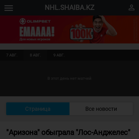
menu
perm_identity
NHL.SHAIBA.KZ
7 АВГ.
8 АВГ.
9 АВГ.
В этот день нет матчей
Страница
Все новости
"Аризона" обыграла "Лос-Анджелес"