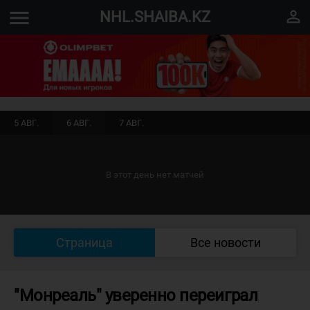
menu
perm_identity
NHL.SHAIBA.KZ
5 АВГ.
6 АВГ.
7 АВГ.
В этот день нет матчей
Страница
Все новости
"Монреаль" уверенно переиграл