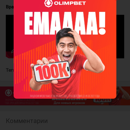
Вратари:
Пулен - Мразек
Теги:
Монреаль Канадиенс
Торонто Мэйпл Лифс
Комментарии