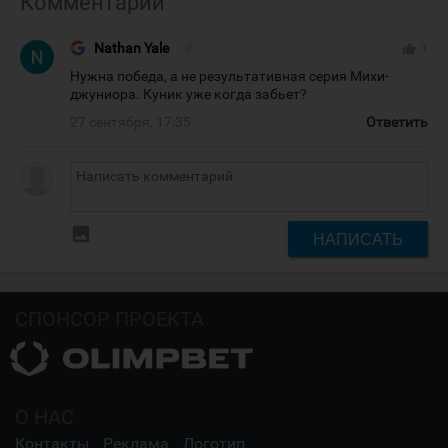
Комментарии
Nathan Yale
#
thumb_up
1
Нужна победа, а не результативная серия Михи-
джуниора. Куник уже когда забьет?
27 сентября, 17:35
Ответить
insert_photo
НАПИСАТЬ
СПОНСОР ПРОЕКТА
О НАС
Контакты
Реклама
Логотип