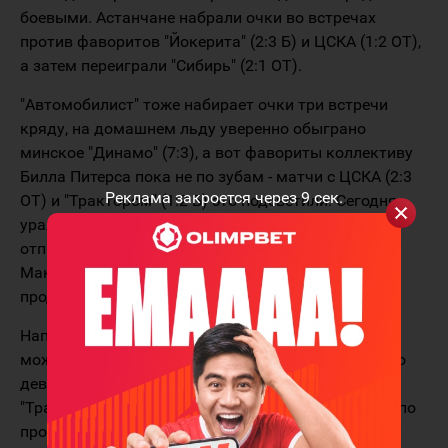
боевыми. Астанчане набрали очки во встречах
против фаворитов "Йокерита" (2:3 Б) и ЦСКА (1:2 ОТ),
а затем переиграли "Сибирь" (2:1 ОТ).
"Автомобилист" тоже набирает очки три встречи
кряду, на домашнем льду уверенно обыграно
минское "Динамо" (7:3), а вот фавориты коллективу
Билла Питерса пока не по зубам - матчи с ЦСКА (2:3
Реклама закроется через
9
сек.
ОТ) и "Трактором" (1:2 Б) это подсветили. Сегодня
уральцы начнут выездную серию, на которую
отправились в полном составе за исключением
Максима Рассейкина и Ильи Овчинникова,
продолжающих восстановление после травм.
Нападающий "Барыса" Никита Михайлис сегодня
может продлить личную результативную серию до
девяти игр. 53 сэйва Владимира Галкина в игре с
"Трактором" позволили ему войти в топ вратарей по
проценту отражённых бросков (95,5%). Алексей