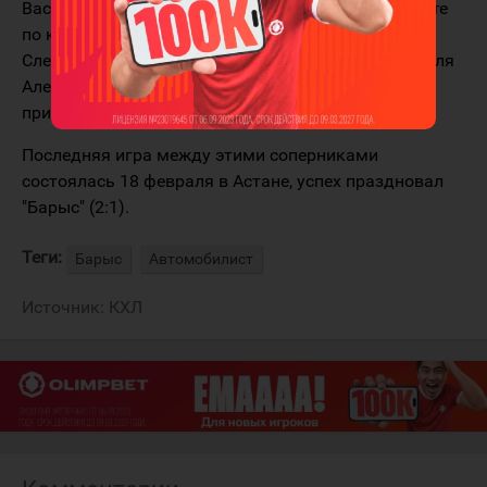
Василевский продолжает лидировать в чемпионате
по количеству блокированных бросков (34).
Следующий набранный балл станет 250-м в КХЛ для
Алексея Макеева, а Станислав Бочаров вплотную
приблизился к отметке в 100 передач.
Последняя игра между этими соперниками
состоялась 18 февраля в Астане, успех праздновал
"Барыс" (2:1).
Теги:
Барыс
Автомобилист
Источник:
КХЛ