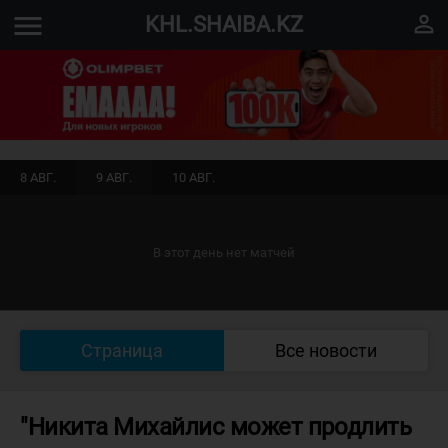
menu
perm_identity
KHL.SHAIBA.KZ
8 АВГ.
9 АВГ.
10 АВГ.
В этот день нет матчей
Страница
Все новости
"Никита Михайлис может продлить