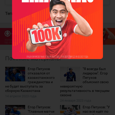
Теги:
Петухов Егор
Барыс
Похожие материалы
Егор Петухов
"Я всегда был
отказался от
лидером". Егор
казахстанского
Петухов
гражданства и
объяснил свою
не будет выступать за
невероятную
сборную Казахстана
результативность в текущем
сезоне
14 апреля 2023 года
24 января 2023 года
Егор Петухов:
Егор Петухов: "У
"Главные матчи
нас всё идёт по