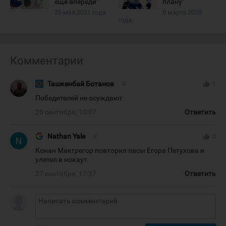
ещё впереди"
плану"
29 мая 2021 года
8 марта 2020
года
Комментарии
Ташкенбай Ботанов
#
thumb_up
1
Победителей не осуждают
26 сентября, 10:07
Ответить
Nathan Yale
#
thumb_up
0
Конан Макгрегор повторил пасы Егора Петухова и
улетел в нокаут.
27 сентября, 17:37
Ответить