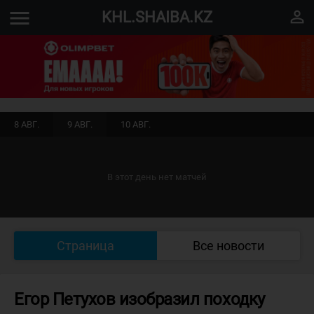
menu
perm_identity
KHL.SHAIBA.KZ
8 АВГ.
9 АВГ.
10 АВГ.
В этот день нет матчей
Страница
Все новости
Егор Петухов изобразил походку