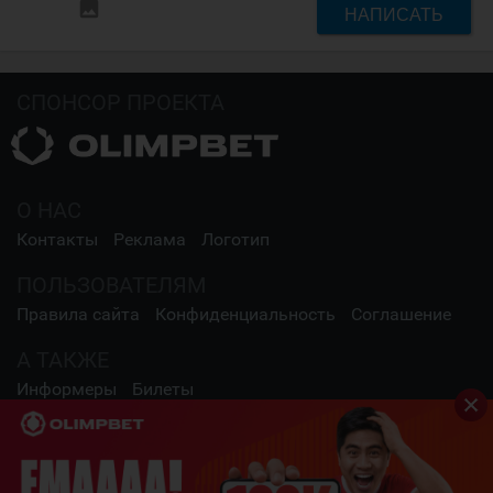
insert_photo
НАПИСАТЬ
СПОНСОР ПРОЕКТА
О НАС
Контакты
Реклама
Логотип
ПОЛЬЗОВАТЕЛЯМ
Правила сайта
Конфиденциальность
Соглашение
А ТАКЖЕ
Информеры
Билеты
СОЦИАЛЬНЫЕ СЕТИ